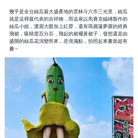
幾乎是全台絲瓜最大盛產地的雲林斗六市三光里，絲瓜
就是這裡最代表的吉祥物，而這座以馬賽克磁磚製作的
絲瓜小姐，濃眉大眼加上紅脣，還有瑪麗蓮夢露的經典
飛裙，吸睛度百分百，飛起的裙襬黃裙子，發想還是由
盛開的絲瓜花演變而來，意境滿點，拍照起來畫面超有
趣～