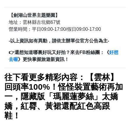
【劍湖山世界主題樂園】
地址：雲林縣古坑鄉67號
營業時間：平日09:00-17:00/假日09:00-17:00
-以上資訊如有異動，請依主辦單位官方公告為主-
👉還想知道哪裏好玩又好拍？來去FB粉絲團：《
好想
去喔
》更快掌握旅遊新資訊！
往下看更多精彩內容：【雲林】
回頭率100%！怪怪裝置藝術再加
一，隱藏版「瑪麗蓮夢絲」太嬌
嬌，紅脣、黃裙還配紅色高跟
鞋！