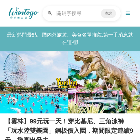
查詢
最新熱門景點、國內外旅遊、美食名單推薦,第一手消息就
在這裡!
【雲林】99元玩一天！穿比基尼、三角泳褲
「玩水陸雙樂園」銅板價入園，期間限定連續9