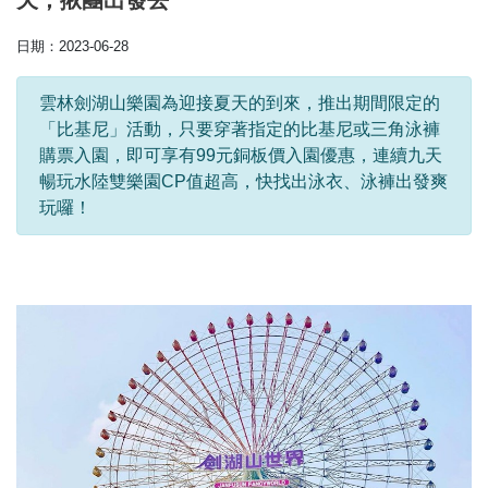
天，揪團出發去
日期：2023-06-28
雲林劍湖山樂園為迎接夏天的到來，推出期間限定的
「比基尼」活動，只要穿著指定的比基尼或三角泳褲
購票入園，即可享有99元銅板價入園優惠，連續九天
暢玩水陸雙樂園CP值超高，快找出泳衣、泳褲出發爽
玩囉！