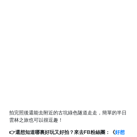
拍完照後還能去附近的古坑綠色隧道走走，簡單的半日
雲林之旅也可以很逗趣！
👉還想知道哪裏好玩又好拍？來去FB粉絲團：《
好想