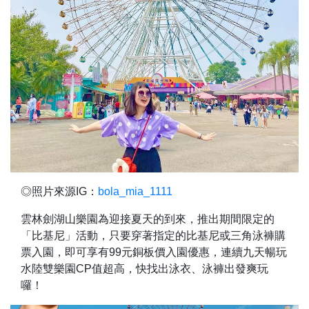
◎照片來源IG：
bola_mia_1111
雲林劍湖山樂園為迎接夏天的到來，推出期間限定的
「比基尼」活動，只要穿著指定的比基尼或三角泳褲購
票入園，即可享有99元銅板價入園優惠，連續九天暢玩
水陸雙樂園CP值超高，快找出泳衣、泳褲出發爽玩
囉！