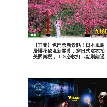
宜蘭
【宜蘭】免門票新景點！日本風鳥
居櫻花秘境新開幕，穿日式浴衣拍
美照賞櫻，ＩＧ必收打卡點別錯過