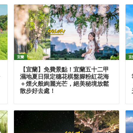
宜蘭
宜
【宜蘭】免費景點！宜蘭五十二甲
台
濕地夏日限定穗花棋盤腳粉紅花海
＋煙火般絢麗光芒，絕美秘境放鬆
散步好去處！