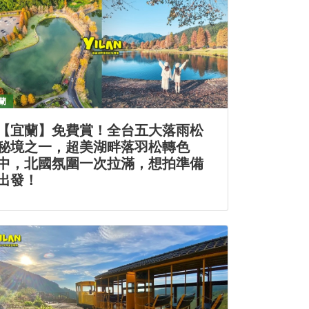
蘭
【宜蘭】免費賞！全台五大落雨松
秘境之一，超美湖畔落羽松轉色
中，北國氛圍一次拉滿，想拍準備
出發！