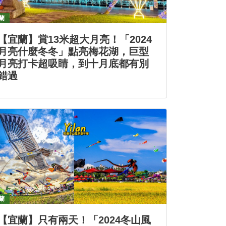
蘭
【宜蘭】賞13米超大月亮！「2024
月亮什麼冬冬」點亮梅花湖，巨型
月亮打卡超吸睛，到十月底都有別
錯過
蘭
【宜蘭】只有兩天！「2024冬山風