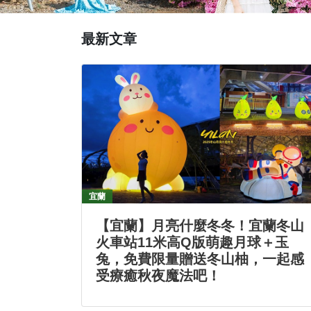
❮
❯
最新文章
宜蘭
【宜蘭】月亮什麼冬冬！宜蘭冬山
火車站11米高Q版萌趣月球＋玉
兔，免費限量贈送冬山柚，一起感
受療癒秋夜魔法吧！