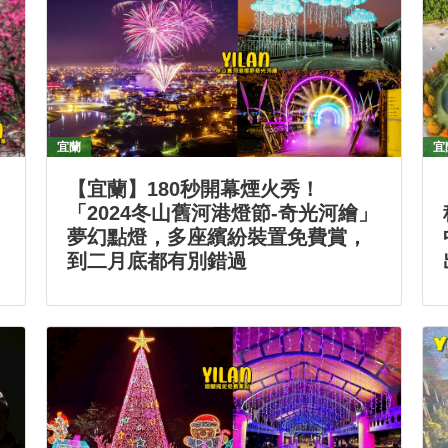
宜蘭
宜
【宜蘭】180秒開幕煙火秀！
「2024冬山舊河港燈節-奇光河繪」
夢幻點燈，多座繽紛裝置免費賞，
到二月底都有別錯過