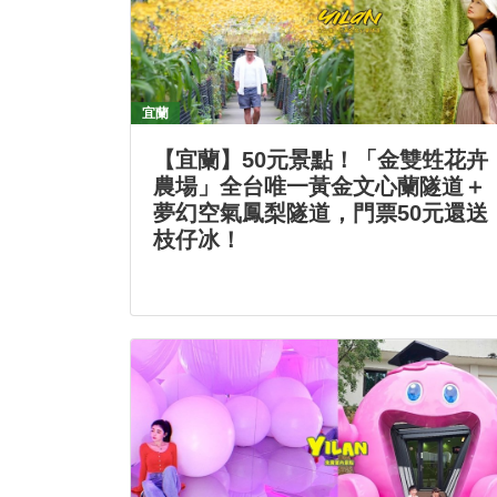
宜蘭
【宜蘭】50元景點！「金雙甡花卉
農場」全台唯一黃金文心蘭隧道＋
夢幻空氣鳳梨隧道，門票50元還送
枝仔冰！