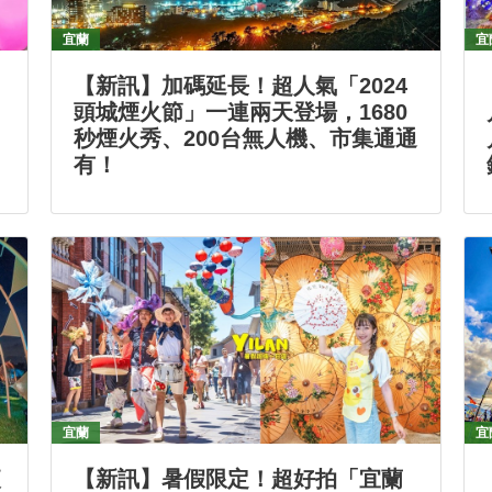
宜蘭
宜
【新訊】加碼延長！超人氣「2024
頭城煙火節」一連兩天登場，1680
秒煙火秀、200台無人機、市集通通
有！
宜蘭
宜
夜
【新訊】暑假限定！超好拍「宜蘭