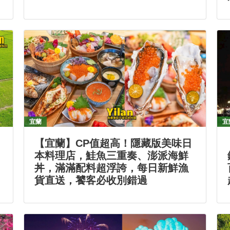
宜蘭
宜
【宜蘭】CP值超高！隱藏版美味日
本料理店，鮭魚三重奏、澎派海鮮
丼，滿滿配料超浮誇，每日新鮮漁
貨直送，饕客必收別錯過