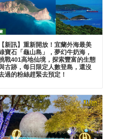
蘭
【新訊】重新開放！宜蘭外海最美
綠寶石「龜山島」，夢幻牛奶海，
挑戰401高地仙境，探索豐富的生態
與古跡，每日限定人數登島，還沒
去過的粉絲趕緊去預定！