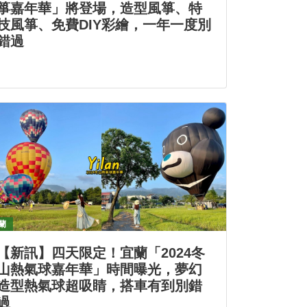
箏嘉年華」將登場，造型風箏、特
技風箏、免費DIY彩繪，一年一度別
錯過
蘭
【新訊】四天限定！宜蘭「2024冬
山熱氣球嘉年華」時間曝光，夢幻
造型熱氣球超吸睛，搭車有到別錯
過