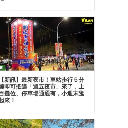
蘭
【新訊】最新夜市！車站步行５分
鐘即可抵達「週五夜市」來了，上
百攤位、停車場通通有，小週末逛
起來！