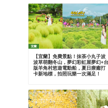
宜蘭
【宜蘭】免費景點！抹茶小丸子波
波草萌翻冬山，夢幻彩虹屋夢幻+
版羊角村悠遊電動船，夏日療癒打
卡新地標，拍照玩樂一次滿足！