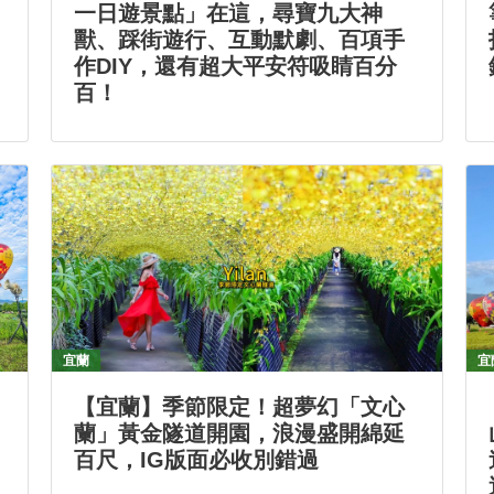
一日遊景點」在這，尋寶九大神
獸、踩街遊行、互動默劇、百項手
作DIY，還有超大平安符吸睛百分
百！
宜蘭
宜
【宜蘭】季節限定！超夢幻「文心
蘭」黃金隧道開園，浪漫盛開綿延
百尺，IG版面必收別錯過