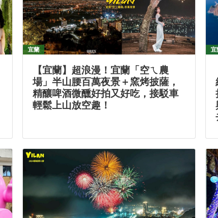
宜蘭
宜
【宜蘭】超浪漫！宜蘭「空ㄟ農
場」半山腰百萬夜景＋窯烤披薩，
精釀啤酒微醺好拍又好吃，接駁車
輕鬆上山放空趣！