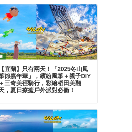
蘭
【宜蘭】只有兩天！「2025冬山風
箏節嘉年華」，繽紛風箏＋親子DIY
＋三奇美徑騎行，彩繪稻田美翻
天，夏日療癒戶外派對必衝！