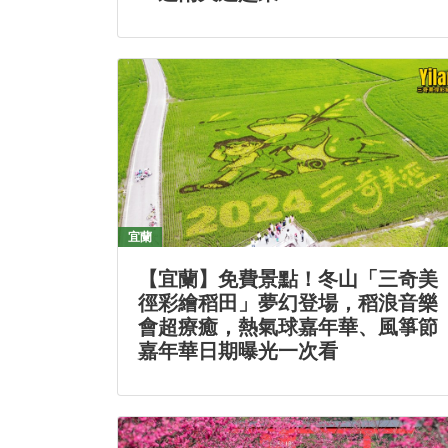
宜蘭
【宜蘭】免費景點！冬山「三奇美
徑彩繪稻田」夢幻登場，稻浪音樂
會超療癒，熱氣球嘉年華、風箏節
嘉年華日期曝光一次看