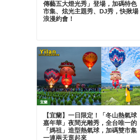
傳藝五大燈光秀」登場，加碼特色
市集、炫光主題秀、DJ秀，快揪場
浪漫約會！
宜蘭
【宜蘭】一日限定！「冬山熱氣球
嘉年華」夜間光雕秀，全台唯一的
「媽祖」造型熱氣球，加碼雙市集
一連兩天逛起來