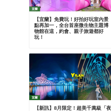
宜蘭
【宜蘭】免費玩！好拍好玩室內景
點再加一，全台首座微生物主題博
物館在這，約會、親子旅遊都好
玩！
宜蘭
【新訊】8月限定！超美千萬級「