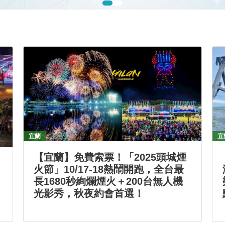
宜蘭
宜
【宜蘭】免費索票！「2025頭城煙
火節」10/17-18熱鬧開跑，全台最
長1680秒絢爛煙火＋200台無人機
光影秀，秋夜約會首選！