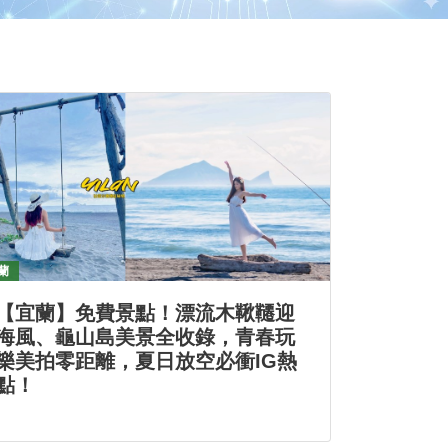
蘭
【宜蘭】免費景點！漂流木鞦韆迎
海風、龜山島美景全收錄，青春玩
樂美拍零距離，夏日放空必衝IG熱
點！