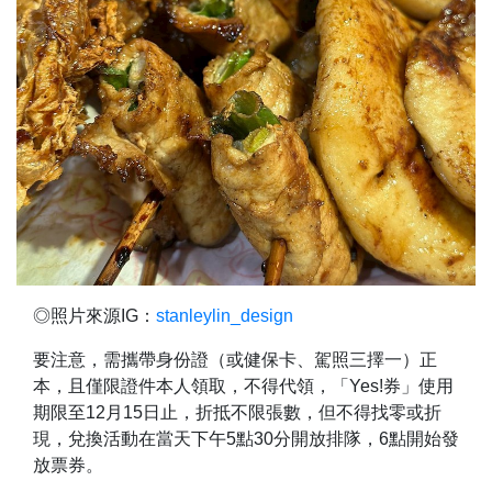
◎照片來源IG：
stanleylin_design
要注意，需攜帶身份證（或健保卡、駕照三擇一）正
本，且僅限證件本人領取，不得代領，「Yes!券」使用
期限至12月15日止，折抵不限張數，但不得找零或折
現，兌換活動在當天下午5點30分開放排隊，6點開始發
放票券。