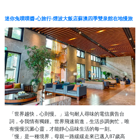
迷你兔噗噗醬-心旅行-煙波大飯店蘇澳四季雙泉館在地慢旅
「世界越快，心則慢。」這句耐人尋味的電信廣告台
詞，令我情有獨鍾。世界飛速前進，生活步調匆忙，唯
有慢慢沉澱心靈，才能靜心品味生活的每一刻。
「慢」是一種境界，母親一路緩緩走來已邁入87歲高