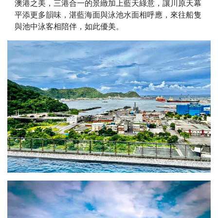
澳港之美，三港合一的景緻加上藍天綠意，讓川原天幕
平添更多韻味，湛藍海面與泳池水面相呼應，來往船隻
與池中泳客相陪伴，如此優美。