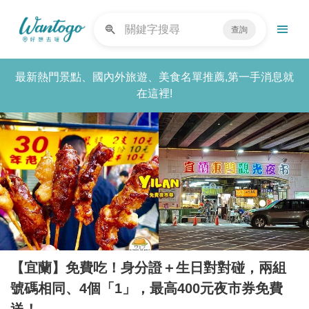
查詢
最新熱門景點、國內外旅遊、美食名單推薦,第一手消息就
在這裡!
【宜蘭】免費吃！身分證＋生日對對碰，兩組
號碼相同、4個「1」，最高400元夜市券免費