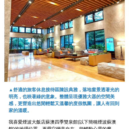
▲舒適的旅客休息接待區陳設典雅，落地窗景透著光的
明亮，也映著綠的意象。整體呈現優雅大器的空間美
感，更營造出悠閒輕鬆又溫馨的度假氛圍，讓人有回到
家的溫暖。
我喜愛煙波大飯店蘇澳四季雙泉館(以下簡稱煙波蘇澳
館)的地理位置，更愛它愜意自在、能觸動心靈的魔