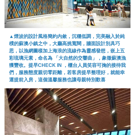
▲煙波的設計風格簡約內斂，沉穩低調，完美融入於純
樸的蘇澳小鎮之中，大廳高挑寬闊，牆面設計別具巧
思，以漁網圖樣加上海浪的流線作為靈感發想，嵌上五
彩琉璃元素，命名為 「大自然的交響曲」，象徵蘇澳漁
獲豐收。提早CHECK IN ，櫃台人員笑容可掬的接待我
們，服務態度親切零距離，若客房提早整理好，就能幸
運提前入房，這個溫馨服務也讓母親特別歡喜