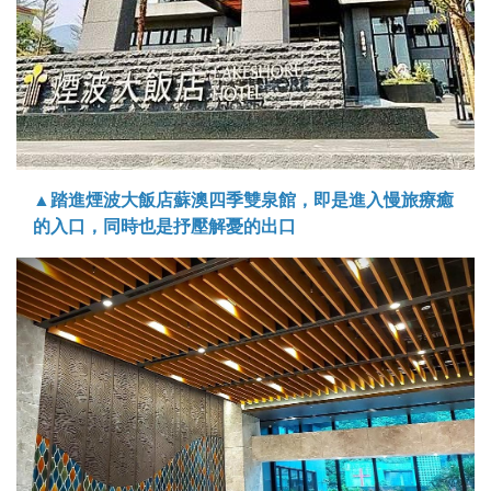
▲踏進煙波大飯店蘇澳四季雙泉館，即是進入慢旅療癒
的入口，同時也是抒壓解憂的出口