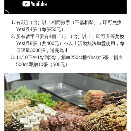
有2組（含）以上相同數字（不需相鄰），即可兌換
Yes!券4張（每張50元）
所有數字只要有4個「1」（含）以上，即可升等兌換
Yes!券8張（共400元）※以上活動無法加疊使用，每
日限量3000張，送完為止
11/10下午1點到5點，捐血250cc贈Yes!券5張，捐血
500cc即贈10張（500元）