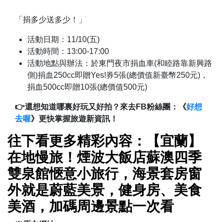
「捐多少送多少！」
活動日期：11/10(五)
活動時間：13:00-17:00
活動地點與辦法：於東門夜市捐血車(和睦路靠新興路
側)捐血250cc即贈Yes!券5張(總價值新臺幣250元)，
捐血500cc即贈10張(總價值500元)
👉還想知道哪裏好玩又好拍？來去FB粉絲團：《
好想
去喔
》更快掌握旅遊新資訊！
往下看更多精彩內容：【宜蘭】
在地慢旅！煙波大飯店蘇澳四季
雙泉館愜意小旅行，海景套房窗
外就是蔚藍美景，健身房、美食
美酒，加碼周邊景點一次看