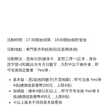
活動時間：17:30開放排隊、18:00開始核對發放
活動地點：東門夜市和睦路段(近新興路側)
活動辦法：憑身分證(健保卡、駕照三擇一)正本，身份
證字號+(民國)出生年月日數字，凡對中以下條件者，即
可兌換指定數量「Yes!券」
基本版：憑2組相同數字(不需相鄰)，即可兑換 Yes!券
4張(總價值新臺幣200元，上限4張)
加碼版：擁有4個1(含)以上，即可升等兌換 Yes!券 8
張(總價值新臺幣400元，上限8張)
※以上版本不得與基本版疊加