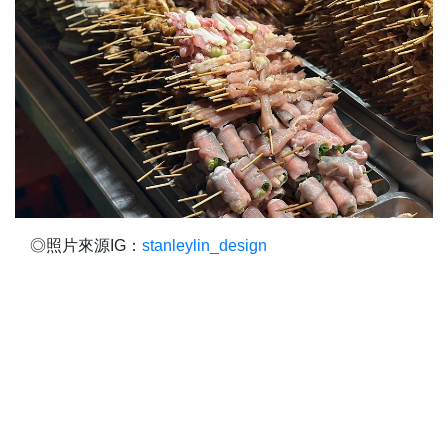
◎照片來源IG：
stanleylin_design