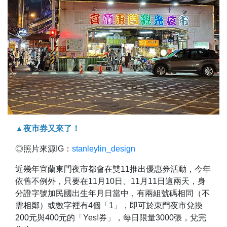
▲夜市券又來了！
◎照片來源IG：
stanleylin_design
近幾年宜蘭東門夜市都會在雙11推出優惠券活動，今年
依舊不例外，只要在11月10日、11月11日這兩天，身
分證字號加民國出生年月日當中，有兩組號碼相同（不
需相鄰）或數字裡有4個「1」，即可於東門夜市兌換
200元與400元的「Yes!券」，每日限量3000張，兌完