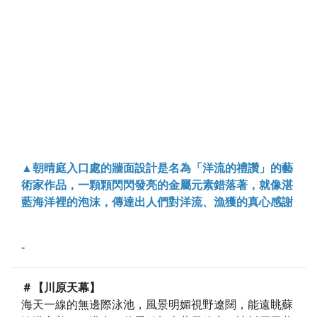
▲朝晴庭入口處的牆面設計是名為「洋流的禮讚」的藝
術家作品，一顆顆閃閃發亮的金屬元素錯落著，就像湛
藍海洋裡的泡沫，傳達出人們對洋流、漁獲的真心感謝
-
＃【川原天幕】
海天一線的無邊際泳池，風景明媚視野遼闊，能遠眺蘇