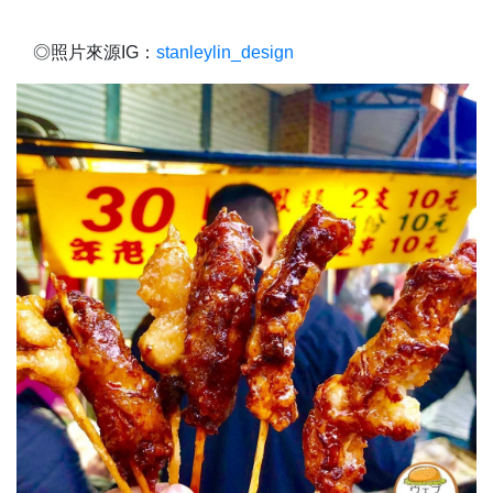
◎照片來源IG：
stanleylin_design