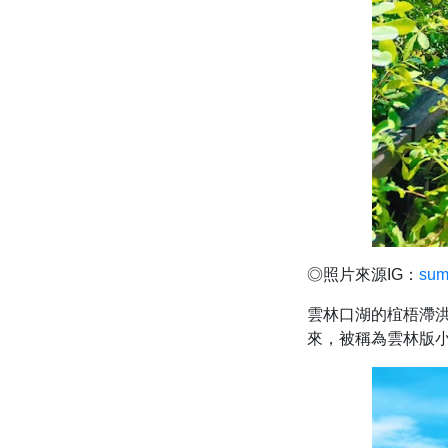
◎照片來源IG：
sum
雲林口湖的椬梧滯
來，被稱為雲林版