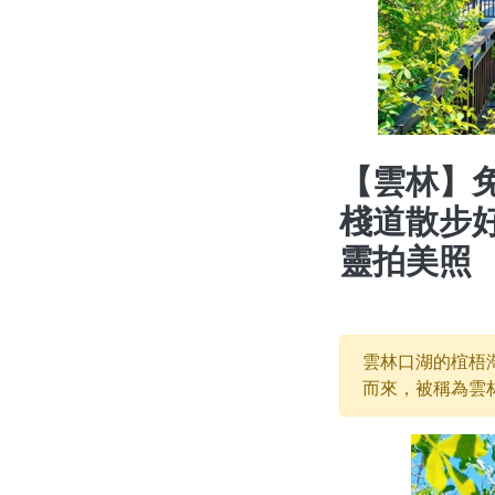
【雲林】
棧道散步
靈拍美照
雲林口湖的椬梧
而來，被稱為雲