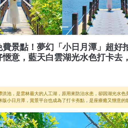
免費景點！夢幻「小日月潭」超好
好愜意，藍天白雲湖光水色打卡去
滯洪池，是雲林最大的人工湖，原用來防治水患，卻因湖光水色
林版小日月潭，賞景平台也成為了打卡夯點，是座療癒又愜意的