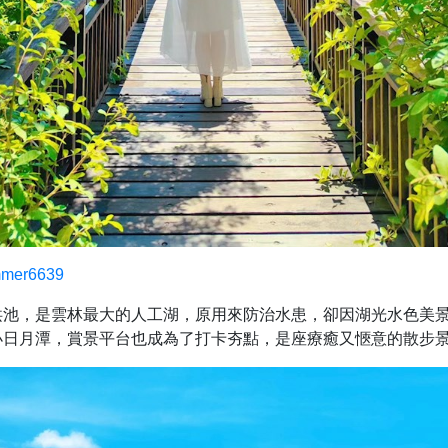
mer6639
洪池，是雲林最大的人工湖，原用來防治水患，卻因湖光水色美
小日月潭，賞景平台也成為了打卡夯點，是座療癒又愜意的散步