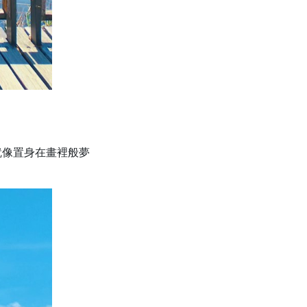
就像置身在畫裡般夢