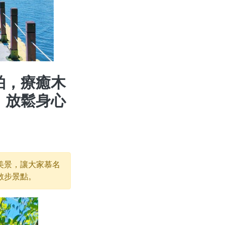
拍，療癒木
，放鬆身心
美景，讓大家慕名
散步景點。