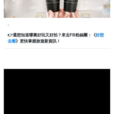
-
👉還想知道哪裏好玩又好拍？來去FB粉絲團：《
好想
去喔
》更快掌握旅遊新資訊！