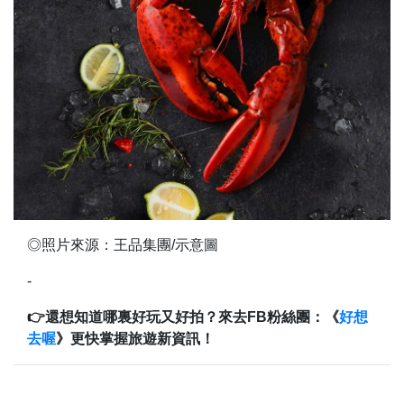
◎照片來源：王品集團/示意圖
-
👉還想知道哪裏好玩又好拍？來去FB粉絲團：《
好想
去喔
》更快掌握旅遊新資訊！