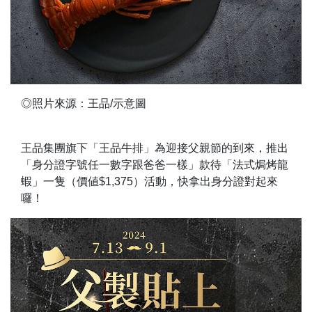
◎照片來源：王品/示意圖
王品集團旗下「王品牛排」為迎接父親節的到來，推出
「身分證字號任一數字跟爸爸一樣」款待「法式焗烤龍
蝦」一隻（價値$1,375）活動，快拿出身分證對起來
囉！