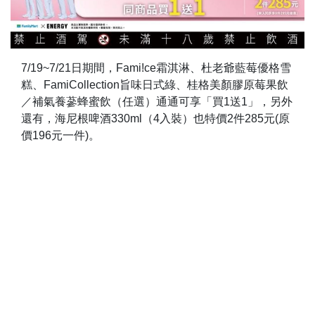
7/19~7/21日期間，Fami!ce霜淇淋、杜老爺藍莓優格雪
糕、FamiCollection旨味日式綠、桂格美顏膠原莓果飲
／補氣養蔘蜂蜜飲（任選）通通可享「買1送1」，另外
還有，海尼根啤酒330ml（4入裝）也特價2件285元(原
價196元一件)。