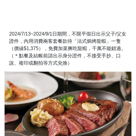
2024/7/13~2024/9/1日期間，不限平假日出示父子/父女
證件，內用消費兩客套餐款待「法式焗烤龍蝦」一隻
（價値$1,375），免費加菜爽吃龍蝦，千萬不能錯過。
（＊點餐及結帳前請出示身分證件，不接受手抄、口
說、複印或翻拍等方式兌換）