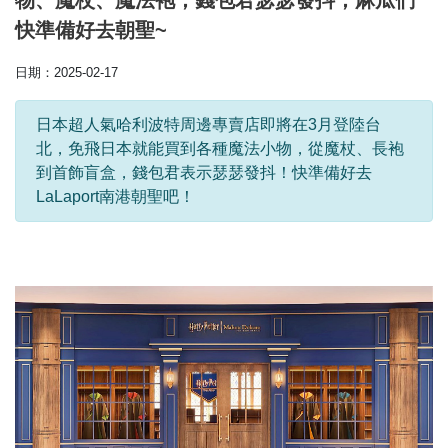
物、魔杖、魔法袍，錢包君瑟瑟發抖，麻瓜們
快準備好去朝聖~
日期：2025-02-17
日本超人氣哈利波特周邊專賣店即將在3月登陸台
北，免飛日本就能買到各種魔法小物，從魔杖、長袍
到首飾盲盒，錢包君表示瑟瑟發抖！快準備好去
LaLaport南港朝聖吧！