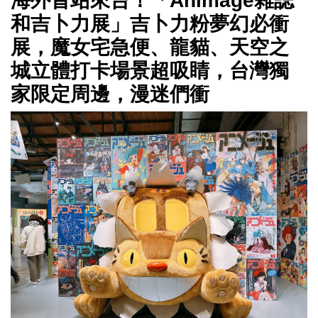
海外首站來台！「Animage雜誌
和吉卜力展」吉卜力粉夢幻必衝
展，魔女宅急便、龍貓、天空之
城立體打卡場景超吸睛，台灣獨
家限定周邊，漫迷們衝