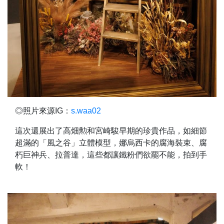
◎照片來源IG：
s.waa02
這次還展出了高畑勲和宮崎駿早期的珍貴作品，如細節
超滿的「風之谷」立體模型，娜烏西卡的腐海裝束、腐
朽巨神兵、拉普達，這些都讓鐵粉們欲罷不能，拍到手
軟！