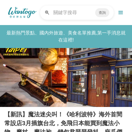
查詢
最新熱門景點、國內外旅遊、美食名單推薦,第一手消息就
在這裡!
【新訊】魔法迷尖叫！《哈利波特》海外首間
常設店3月插旗台北，免飛日本能買到魔法小