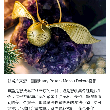
◎照片來源：翻攝Harry Potter - Mahou Dokoro官網
無論是想成為霍格華茲的一員，還是想收集各種魔法生
物，這裡都能滿足你的願望！從魔杖、長袍、學院圍巾
到嘿美、金探子、玻璃獸等收藏等級的魔法小物，更可
能推出台灣限定款式哦，讓你眼花撩亂，荷包失守！