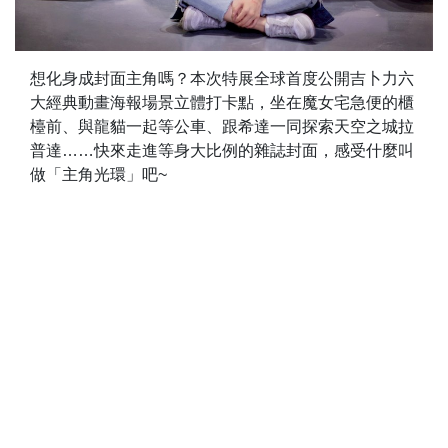
想化身成封面主角嗎？本次特展全球首度公開吉卜力六
大經典動畫海報場景立體打卡點，坐在魔女宅急便的櫃
檯前、與龍貓一起等公車、跟希達一同探索天空之城拉
普達……快來走進等身大比例的雜誌封面，感受什麼叫
做「主角光環」吧~