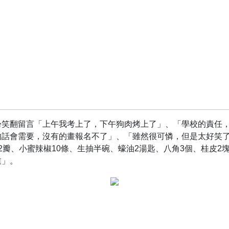
紛笑翻留言「上午我考上了，下午狗肉烤上了」、「學校的責任
的話會需要，沒有的畫報名不了」、「雖然很可憐，但是太好笑
2瓣、小蜜辣椒10條、生抽半碗、蠔油2湯匙、八角3個、桂皮2
業」。