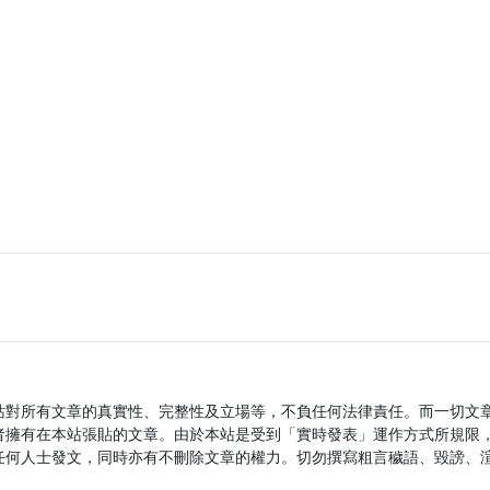
站對所有文章的真實性、完整性及立場等，不負任何法律責任。而一切文
者擁有在本站張貼的文章。由於本站是受到「實時發表」運作方式所規限
任何人士發文，同時亦有不刪除文章的權力。切勿撰寫粗言穢語、毀謗、