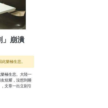
劇」崩潰
因此樂極生悲。
此樂極生悲。大陸一
朋友炫耀，沒想到睡
」，文章一出立刻引