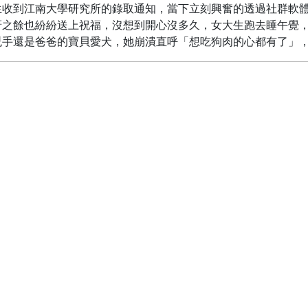
生收到江南大學研究所的錄取通知，當下立刻興奮的透過社群軟
訝之餘也紛紛送上祝福，沒想到開心沒多久，女大生跑去睡午覺
兇手還是爸爸的寶貝愛犬，她崩潰直呼「想吃狗肉的心都有了」