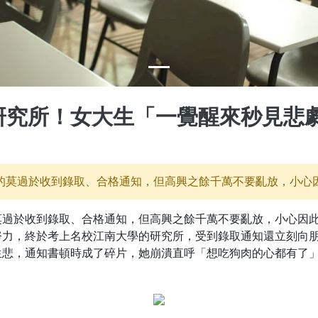
研究所！女大生「一覺醒來秒見悲
的莫過於收到錄取、合格通知，但高興之餘千萬不要亂放，小心
莫過於收到錄取、合格通知，但高興之餘千萬不要亂放，小心因
努力，終於考上名校江南大學的研究所，受到錄取通知還立刻向
生悲，通知書頓時成了碎片，她崩潰直呼「想吃狗肉的心都有了