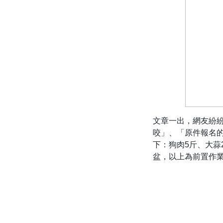
文章一出，網友紛
咬」、「原件報名
下：狗肉5斤、大蒜
盆，以上為前置作