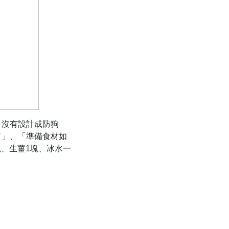
，沒有設計成防狗
了」、「準備食材如
塊、生薑1塊、冰水一