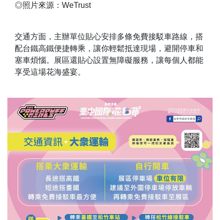
◎照片來源：WeTrust
交通方面，主辦單位貼心安排多條免費接駁車路線，搭
配台鐵高鐵便捷轉乘，讓你輕鬆抵達現場，避開停車和
塞車煩惱。展區還貼心設置無障礙服務，讓每個人都能
享受這場花海盛宴。