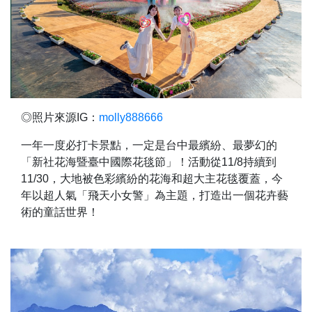
◎照片來源IG：
molly888666
一年一度必打卡景點，一定是台中最繽紛、最夢幻的
「新社花海暨臺中國際花毯節」！活動從11/8持續到
11/30，大地被色彩繽紛的花海和超大主花毯覆蓋，今
年以超人氣「飛天小女警」為主題，打造出一個花卉藝
術的童話世界！