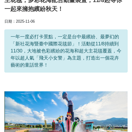
主花毯，多彩花海配合動畫裝置，11/8起等你
一起來擁抱繽紛秋天！
日期：2025-11-06
一年一度必打卡景點，一定是台中最繽紛、最夢幻的
「新社花海暨臺中國際花毯節」！活動從11/8持續到
11/30，大地被色彩繽紛的花海和超大主花毯覆蓋，今
年以超人氣「飛天小女警」為主題，打造出一個花卉
藝術的童話世界！