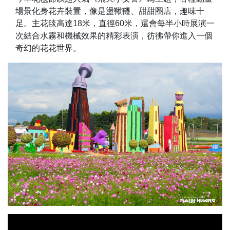
場景化身花卉裝置，像是盪鞦韆、甜甜圈店，趣味十
足。主花毯高達18米，直徑60米，還會每半小時展演一
次結合水霧和機械效果的精彩表演，彷彿帶你進入一個
奇幻的花花世界。