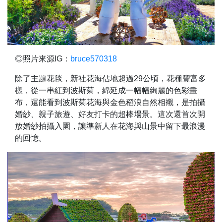
◎照片來源IG：
bruce570318
除了主題花毯，新社花海佔地超過29公頃，花種豐富多
樣，從一串紅到波斯菊，綿延成一幅幅絢麗的色彩畫
布，還能看到波斯菊花海與金色稻浪自然相襯，是拍攝
婚紗、親子旅遊、好友打卡的超棒場景。這次還首次開
放婚紗拍攝入園，讓準新人在花海與山景中留下最浪漫
的回憶。