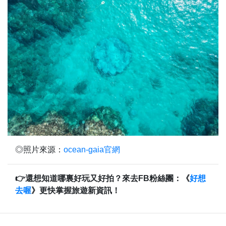
◎照片來源：
ocean-gaia官網
👉還想知道哪裏好玩又好拍？來去FB粉絲團：《
好想
去喔
》更快掌握旅遊新資訊！