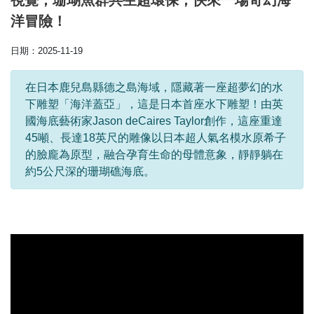
視覺，珊瑚魚群共生超環保，快來一場奇幻海
洋冒險！
日期：2025-11-19
在日本鹿兒島縣德之島海域，隱藏著一座超夢幻的水
下雕塑「海洋蓋亞」，這是日本首座水下雕塑！由英
國海底藝術家Jason deCaires Taylor創作，這座重達
45噸、長達18英尺的雕像以日本超人氣名模水原希子
的臉龐為原型，融合孕育生命的母體意象，靜靜躺在
約5公尺深的珊瑚礁海底。