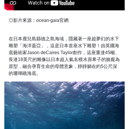
◎影片來源：ocean-gaia官網
在日本鹿兒島縣德之島海域，隱藏著一座超夢幻的水下
雕塑「海洋蓋亞」，這是日本首座水下雕塑！由英國海
底藝術家Jason deCaires Taylor創作，這座重達45噸、
長達18英尺的雕像以日本超人氣名模水原希子的臉龐為
原型，融合孕育生命的母體意象，靜靜躺在約5公尺深
的珊瑚礁海底。