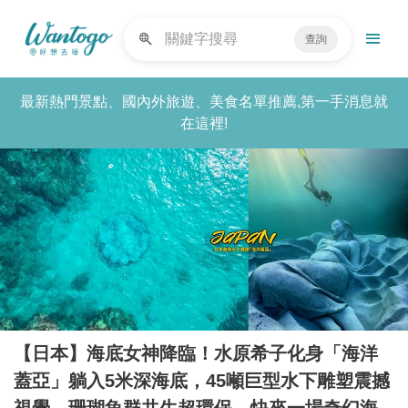
查詢
最新熱門景點、國內外旅遊、美食名單推薦,第一手消息就
在這裡!
【日本】海底女神降臨！水原希子化身「海洋
蓋亞」躺入5米深海底，45噸巨型水下雕塑震撼