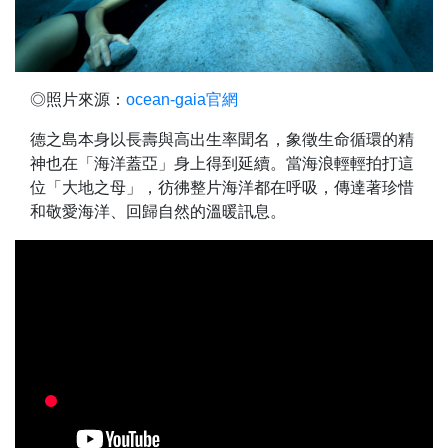
◎照片來源：
ocean-gaia官網
德之島本身以長壽與高出生率聞名，象徵生命循環的精
神也在「海洋蓋亞」身上得到延續。當海浪輕輕拍打這
位「大地之母」，彷彿整片海洋都在呼吸，傳達著珍惜
和敬愛海洋、回歸自然的溫暖訊息。