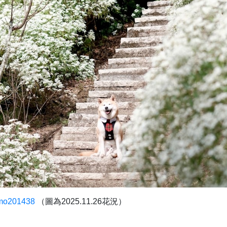
mo201438
（圖為2025.11.26花況）