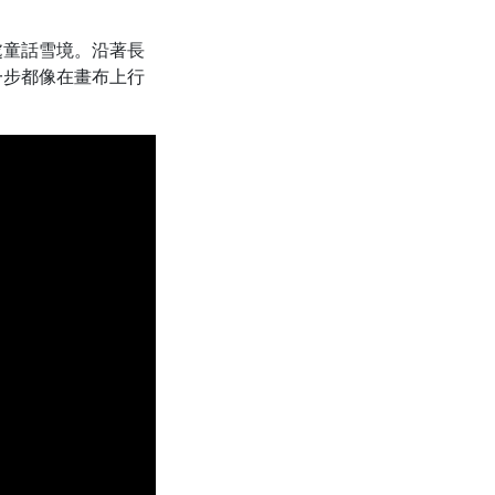
處童話雪境。沿著長
一步都像在畫布上行