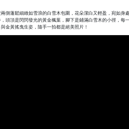
被兩側蓬鬆細緻如雪浪的白雪木包圍，花朵潔白又輕盈，宛如身
步，頭頂是閃閃發光的黃金楓葉，腳下是鋪滿白雪木的小徑，每
白與金黃搖曳生姿，隨手一拍都是絕美照片！