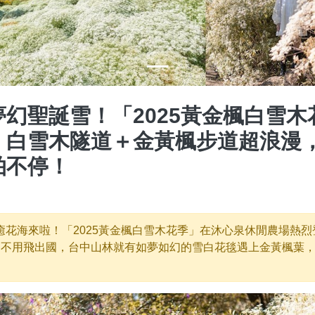
幻聖誕雪！「2025黃金楓白雪木
，白雪木隧道＋金黃楓步道超浪漫
拍不停！
癒花海來啦！「2025黃金楓白雪木花季」在沐心泉休閒農場熱
，不用飛出國，台中山林就有如夢如幻的雪白花毯遇上金黃楓葉