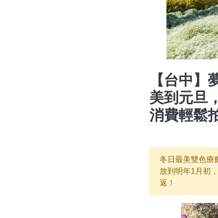
【台中】夢
美到元旦
消費輕鬆
冬日最美雙色療
放到明年1月初
返！