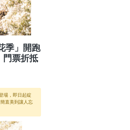
花季」開跑
，門票折抵
烈登場，即日起綻
，簡直美到讓人忘