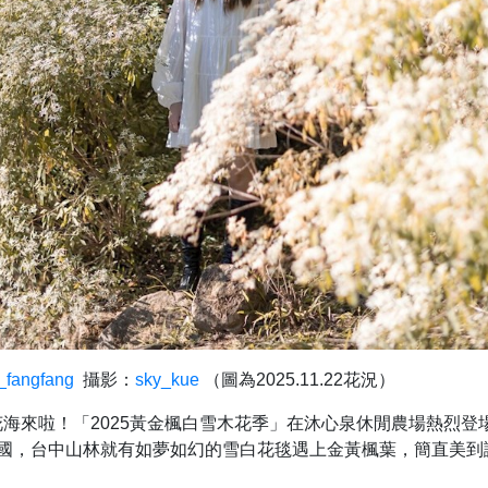
_fangfang
攝影：
sky_kue
（圖為2025.11.22花況）
海來啦！「2025黃金楓白雪木花季」在沐心泉休閒農場熱烈登
出國，台中山林就有如夢如幻的雪白花毯遇上金黃楓葉，簡直美到