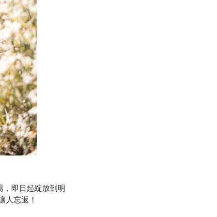
場，即日起綻放到明
讓人忘返！