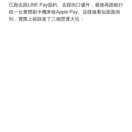
己跑去跟LINE Pay簽約、去跟街口遞件，最後再跟銀行
租一台實體刷卡機來收Apple Pay。這樣做看似面面俱
到，實際上卻踩進了三個營運大坑：