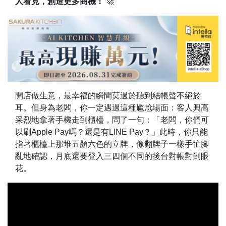
人看見，創造更多商機！
🚀
開店做生意，最幸福的瞬間莫過於聽到結帳聲不絕於
耳。但身為老闆，你一定遇過這種尷尬場面：客人興高
采烈地拿著手機走到櫃檯，問了一句：「老闆，你們可
以刷Apple Pay嗎？還是有LINE Pay？」此時，你只能
指著櫃檯上那堆五顏六色的立牌，像翻牌子一樣手忙腳
亂地確認，月底還要登入三四個不同的後台對帳對到眼
花。