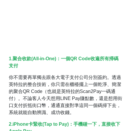
1.聚合收款(All-in-One)：一個QR Code收遍所有掃碼
支付
你不需要再單獨去跟各大電子支付公司分別簽約。透過
英特拉的整合技術，你只需在櫃檯擺上一個乾淨、簡潔
的聚合QR Code（也就是英特拉的Scan2Pay一碼通
付）。不論客人今天想用LINE Pay賺點數，還是想用街
口支付折抵街口幣，通通直接對準這同一個碼掃下去，
系統就能自動辨識、成功收錢。
2.iPhone卡緊收(Tap to Pay)：手機碰一下，直接收下