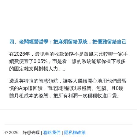
四、老闆經營哲學：把麻煩留給系統，把優雅留給自己
在2026年，最聰明的收款策略不是跟風去比較哪一家手
續費便宜了0.05%，而是看「誰的系統能幫你省下最多
的固定雜支與對帳人力」。
透過英特拉的智慧領航，讓客人繼續開心地用他們最習
慣的App賺回饋，而老闆則能以最極簡、無腦、且0硬
體月租成本的姿態，把所有利潤一次穩穩收進口袋。
© 2026 - 好想去喔 |
聯絡我們
|
隱私權政策