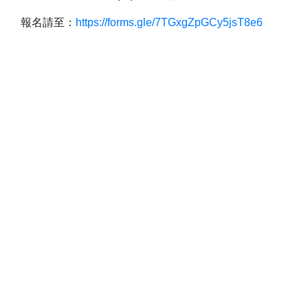
報名請至：
https://forms.gle/7TGxgZpGCy5jsT8e6