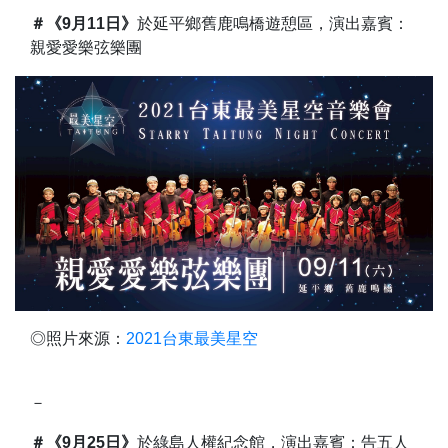
＃《9月11日》
於延平鄉舊鹿鳴橋遊憩區，演出嘉賓：
親愛愛樂弦樂團
◎照片來源：
2021台東最美星空
－
＃《9月25日》
於綠島人權紀念館，演出嘉賓：告五人