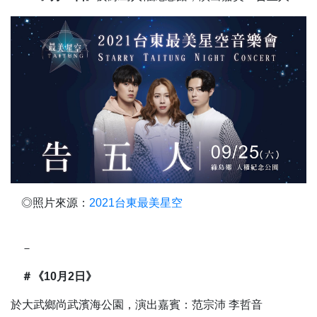
◎照片來源：
2021台東最美星空
－
＃《10月2日》
於大武鄉尚武濱海公園，演出嘉賓：范宗沛 李哲音