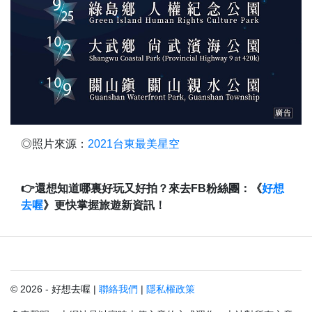
◎照片來源：
2021台東最美星空
👉還想知道哪裏好玩又好拍？來去FB粉絲團：《
好想
去喔
》更快掌握旅遊新資訊！
© 2026 - 好想去喔 |
聯絡我們
|
隱私權政策