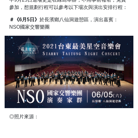
參加，想規劃行程可以參考以下場次與演出安排行程：
＃《6月5日》
於長濱鄉八仙洞遊憩區，演出嘉賓：
NSO國家交響樂團
◎照片來源：