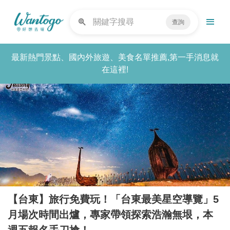
查詢
最新熱門景點、國內外旅遊、美食名單推薦,第一手消息就
在這裡!
【台東】旅行免費玩！「台東最美星空導覽」5
月場次時間出爐，專家帶領探索浩瀚無垠，本