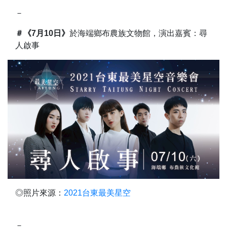
－
＃《7月10日》
於海端鄉布農族文物館，演出嘉賓：尋
人啟事
◎照片來源：
2021台東最美星空
－