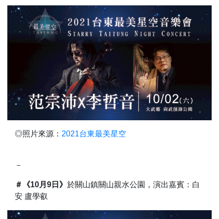
◎照片來源：
2021台東最美星空
－
＃《10月9日》
於關山鎮關山親水公園，演出嘉賓：白
安 盧學叡