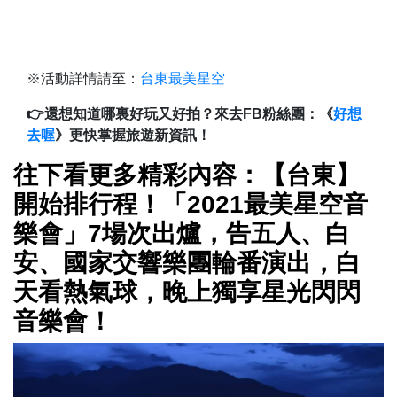
※活動詳情請至：
台東最美星空
👉還想知道哪裏好玩又好拍？來去FB粉絲團：《
好想
去喔
》更快掌握旅遊新資訊！
往下看更多精彩內容：【台東】
開始排行程！「2021最美星空音
樂會」7場次出爐，告五人、白
安、國家交響樂團輪番演出，白
天看熱氣球，晚上獨享星光閃閃
音樂會！