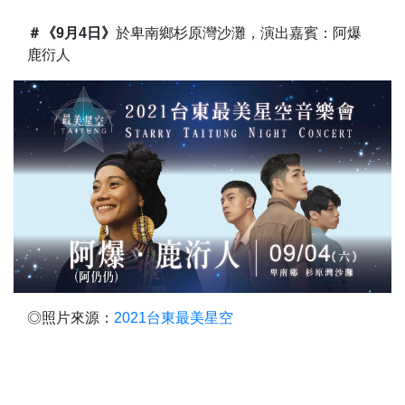
＃《9月4日》
於卑南鄉杉原灣沙灘，演出嘉賓：阿爆
鹿衍人
◎照片來源：
2021台東最美星空