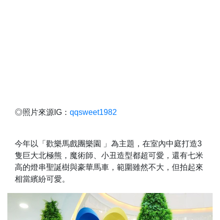
◎照片來源IG：
qqsweet1982
今年以「歡樂馬戲團樂園 」為主題，在室內中庭打造3
隻巨大北極熊，魔術師、小丑造型都超可愛，還有七米
高的燈串聖誕樹與豪華馬車，範圍雖然不大，但拍起來
相當繽紛可愛。