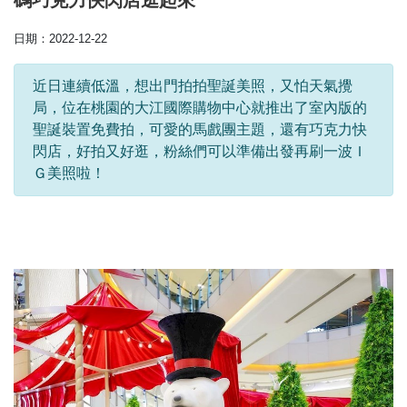
碼巧克力快閃店逛起來
日期：2022-12-22
近日連續低溫，想出門拍拍聖誕美照，又怕天氣攪
局，位在桃園的大江國際購物中心就推出了室內版的
聖誕裝置免費拍，可愛的馬戲團主題，還有巧克力快
閃店，好拍又好逛，粉絲們可以準備出發再刷一波Ｉ
Ｇ美照啦！