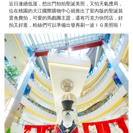
近日連續低溫，想出門拍拍聖誕美照，又怕天氣攪局，
位在桃園的大江國際購物中心就推出了室內版的聖誕裝
置免費拍，可愛的馬戲團主題，還有巧克力快閃店，好
拍又好逛，粉絲們可以準備出發再刷一波ＩＧ美照啦！