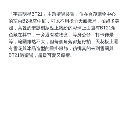
「宇宙明星BT21」主題聖誕裝置，位在台茂購物中心
的室內B2挑空中庭，可以不用擔心天氣攪局，拍超多美
照，高聳的聖誕樹妝點上繽紛的彩球上面還有BT21角
色藏在其中，一旁還有禮物盒、等身公仔、打卡佈景
等，範圍雖然不大，但每個角落都超好拍，天花板上還
有雪花與冰晶造型的垂掛燈飾，彷彿真的來到雪國與
BT21過聖誕，超級可愛又療癒。