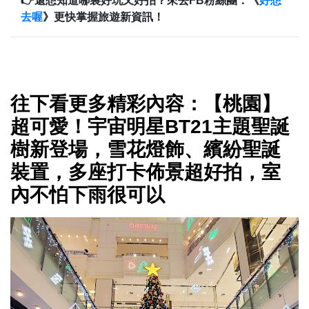
👉還想知道哪裏好玩又好拍？來去FB粉絲團：《
好想
去喔
》更快掌握旅遊新資訊！
往下看更多精彩內容：【桃園】
超可愛！宇宙明星BT21主題聖誕
樹新登場，雪花燈飾、繽紛聖誕
裝置，多座打卡佈景超好拍，室
內不怕下雨很可以