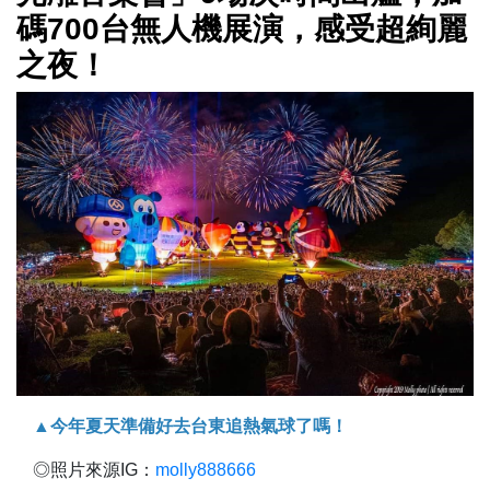
碼700台無人機展演，感受超絢麗
之夜！
▲今年夏天準備好去台東追熱氣球了嗎！
◎照片來源IG：
molly888666