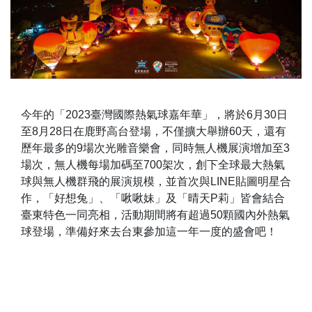
今年的「2023臺灣國際熱氣球嘉年華」，將於6月30日
至8月28日在鹿野高台登場，不僅擴大舉辦60天，還有
歷年最多的9場次光雕音樂會，同時無人機展演增加至3
場次，無人機每場加碼至700架次，創下全球最大熱氣
球與無人機群飛的展演規模，並首次與LINE貼圖明星合
作，「好想兔」、「啾啾妹」及「晴天P莉」皆會結合
臺東特色一同亮相，活動期間將有超過50顆國內外熱氣
球登場，準備好來去台東參加這一年一度的盛會吧！