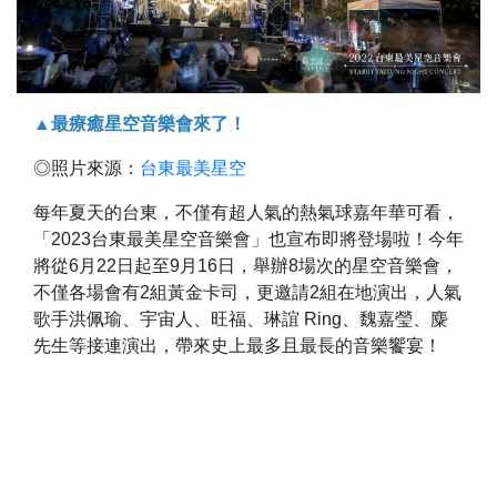
▲最療癒星空音樂會來了！
◎照片來源：
台東最美星空
每年夏天的台東，不僅有超人氣的熱氣球嘉年華可看，
「2023台東最美星空音樂會」也宣布即將登場啦！今年
將從6月22日起至9月16日，舉辦8場次的星空音樂會，
不僅各場會有2組黃金卡司，更邀請2組在地演出，人氣
歌手洪佩瑜、宇宙人、旺福、琳誼 Ring、魏嘉瑩、麋
先生等接連演出，帶來史上最多且最長的音樂饗宴！