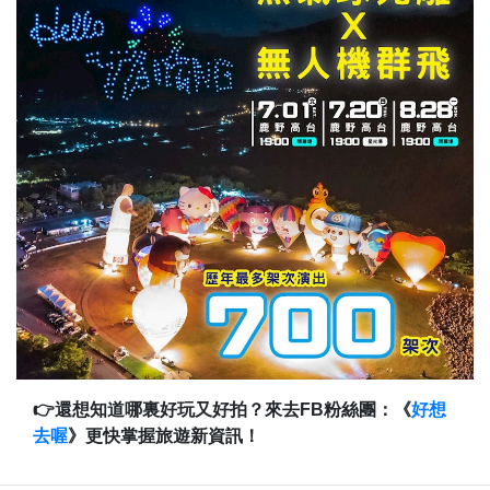
👉還想知道哪裏好玩又好拍？來去FB粉絲團：《
好想
去喔
》更快掌握旅遊新資訊！