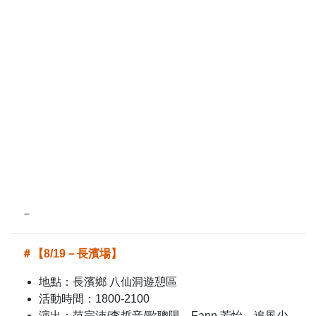
－
＃【8/19－長濱場】
地點：長濱鄉 八仙洞遊憩區
活動時間：1800-2100
演出：范宗沛/李哲音/歐聰陽、Fann 芳怡、追風少