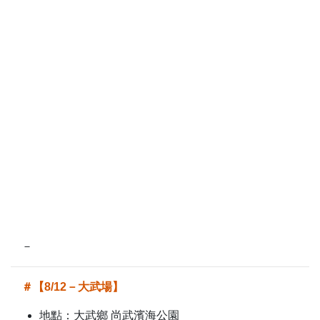
－
＃【8/12－大武場】
地點：大武鄉 尚武濱海公園