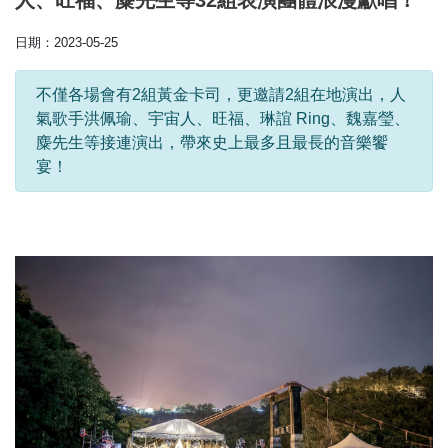
人、旺福、麋先生等32組表演團體浪漫獻唱！
日期：2023-05-25
不僅各場會有2組黃金卡司，更邀請2組在地演出，人
氣歌手洪佩瑜、宇宙人、旺福、琳誼 Ring、魏嘉瑩、
麋先生等接連演出，帶來史上最多且最長的音樂饗
宴！