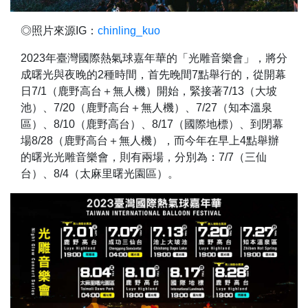
◎照片來源IG：
chinling_kuo
2023年臺灣國際熱氣球嘉年華的「光雕音樂會」，將分
成曙光與夜晚的2種時間，首先晚間7點舉行的，從開幕
日7/1（鹿野高台＋無人機）開始，緊接著7/13（大坡
池）、7/20（鹿野高台＋無人機）、7/27（知本溫泉
區）、8/10（鹿野高台）、8/17（國際地標）、到閉幕
場8/28（鹿野高台＋無人機），而今年在早上4點舉辦
的曙光光雕音樂會，則有兩場，分別為：7/7（三仙
台）、8/4（太麻里曙光園區）。