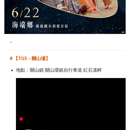
－
＃【7/15－關山場】
地點：關山鎮 關山環鎮自行車道 紅石溪畔