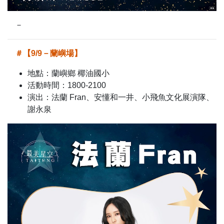
－
＃【9/9－蘭嶼場】
地點：蘭嶼鄉 椰油國小
活動時間：1800-2100
演出：法蘭 Fran、安懂和一井、小飛魚文化展演隊、
謝永泉