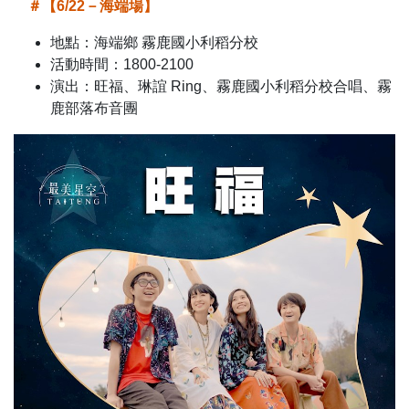
＃【6/22－海端場】
地點：海端鄉 霧鹿國小利稻分校
活動時間：1800-2100
演出：旺福、琳誼 Ring、霧鹿國小利稻分校合唱、霧
鹿部落布音團