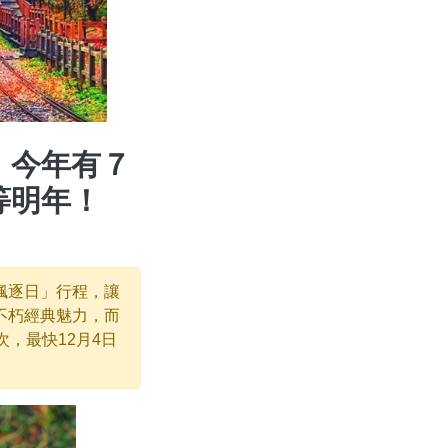
」今年有７
等明年！
楓逐日」行程，讓
不朽經典魅力，而
，最快12月4日