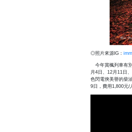
◎照片來源IG：
imm
今年賞楓列車有別於
月4日、12月11日
色閃電俠美譽的柴油
9日，費用1,800