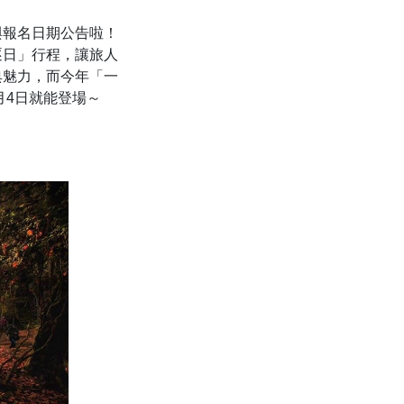
與報名日期公告啦！
逐日」行程，讓旅人
典魅力，而今年「一
月4日就能登場～