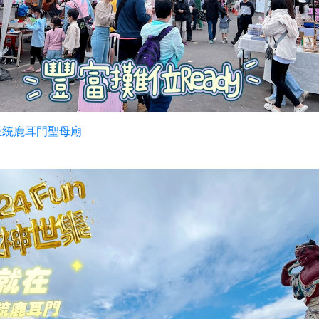
正統鹿耳門聖母廟