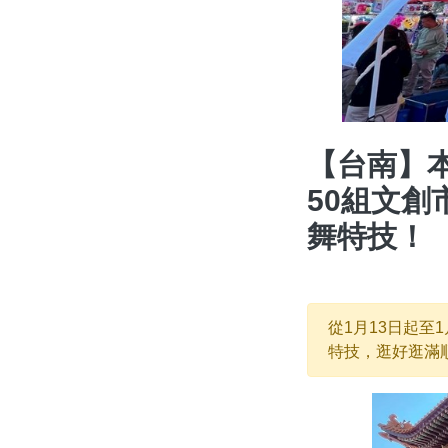
【台南】
50組文
舞特技！
從1月13日起至
特技，逛好逛滿