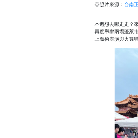
◎照片來源：
台南
本週想去哪走走？
再度舉辦兩場蓬萊市
上魔術表演與火舞