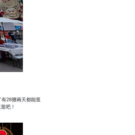
了有28攤兩天都能逛
逛逛吧！