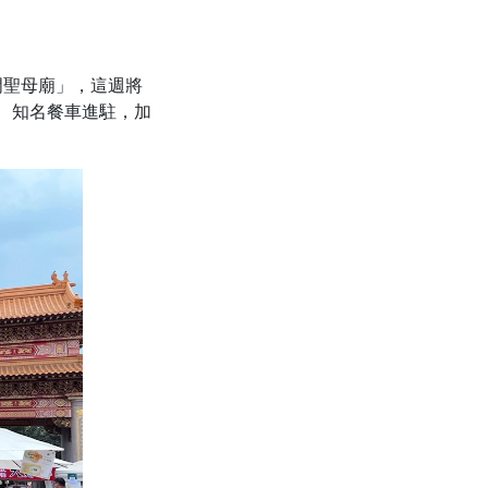
門聖母廟」，這週將
集、知名餐車進駐，加