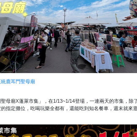
正統鹿耳門聖母廟
聖母廟X蓬萊市集」，在1/13~1/14登場，一連兩天的市集，除
定的指定攤位，吃喝玩樂全都有，還能吃到知名餐車，週末就來