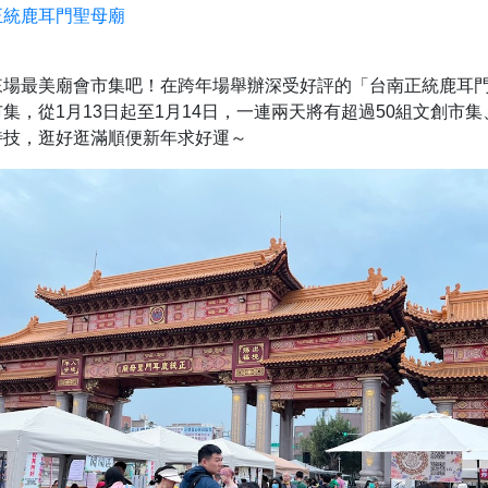
正統鹿耳門聖母廟
來場最美廟會市集吧！在跨年場舉辦深受好評的「台南正統鹿耳
集，從1月13日起至1月14日，一連兩天將有超過50組文創市
特技，逛好逛滿順便新年求好運～