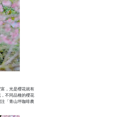
豐富，光是櫻花就有
花，不同品種的櫻花
關注「青山坪咖啡農