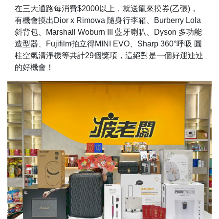
在三大通路每消費$2000以上，就送龍來摸券(乙張)，
有機會摸出Dior x Rimowa 隨身行李箱、Burberry Lola
斜背包、Marshall Woburn III 藍牙喇叭、Dyson 多功能
造型器、Fujifilm拍立得MINI EVO、Sharp 360°呼吸 圓
柱空氣清淨機等共計29個獎項，這絕對是一個好運連連
的好機會！