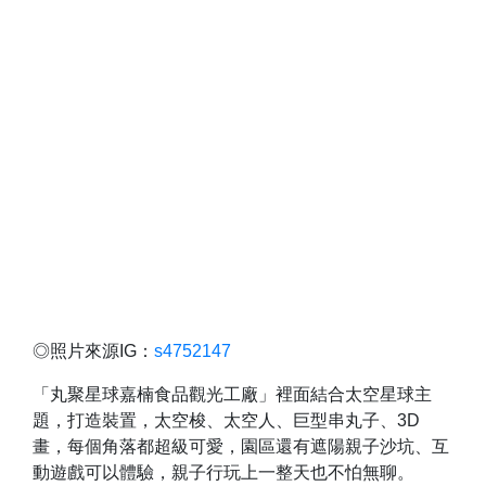
◎照片來源IG：
s4752147
「丸聚星球嘉楠食品觀光工廠」裡面結合太空星球主
題，打造裝置，太空梭、太空人、巨型串丸子、3D
畫，每個角落都超級可愛，園區還有遮陽親子沙坑、互
動遊戲可以體驗，親子行玩上一整天也不怕無聊。