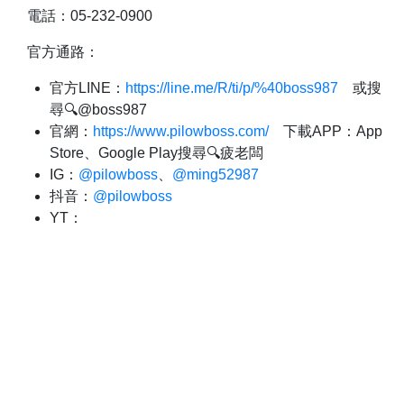
電話：05-232-0900
官方通路：
官方LINE：
https://line.me/R/ti/p/%40boss987
或搜
尋🔍@boss987
官網：
https://www.pilowboss.com/
下載APP：App
Store、Google Play搜尋🔍疲老闆
IG：
@pilowboss
、
@ming52987
抖音：
@pilowboss
YT：