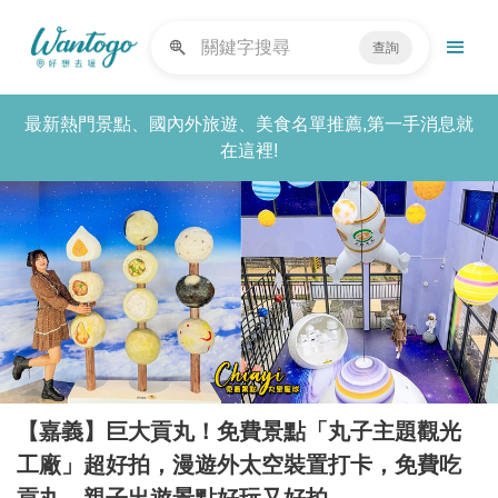
查詢
最新熱門景點、國內外旅遊、美食名單推薦,第一手消息就
在這裡!
【嘉義】巨大貢丸！免費景點「丸子主題觀光
工廠」超好拍，漫遊外太空裝置打卡，免費吃