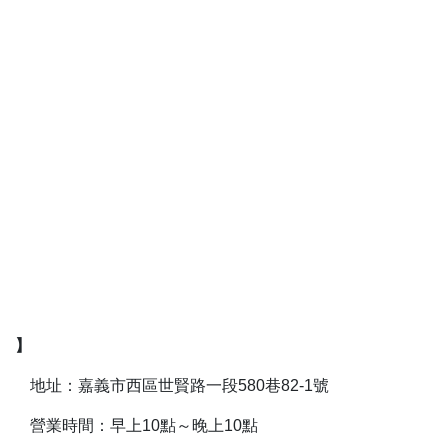
】
地址：嘉義市西區世賢路一段580巷82-1號
營業時間：早上10點～晚上10點