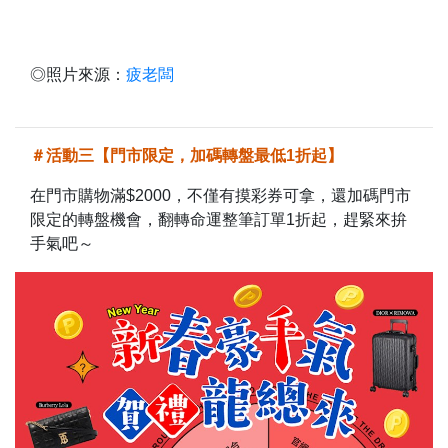
◎照片來源：
疲老闆
＃活動三【門市限定，加碼轉盤最低1折起】
在門市購物滿$2000，不僅有摸彩券可拿，還加碼門市
限定的轉盤機會，翻轉命運整筆訂單1折起，趕緊來拚
手氣吧～