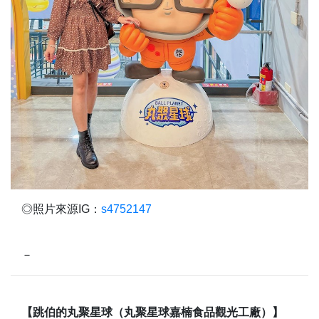
◎照片來源IG：
s4752147
－
【跳伯的丸聚星球（丸聚星球嘉楠食品觀光工廠）】