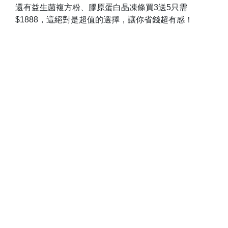
還有益生菌複方粉、膠原蛋白晶凍條買3送5只需
$1888，這絕對是超值的選擇，讓你省錢超有感！