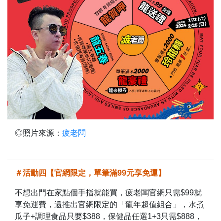
◎照片來源：
疲老闆
＃活動四【官網限定，單筆滿99元享免運】
不想出門在家點個手指就能買，疲老闆官網只需$99就
享免運費，還推出官網限定的「龍年超值組合」，水煮
瓜子+調理食品只要$388，保健品任選1+3只需$888，