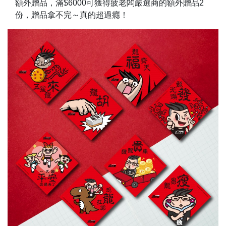
額外贈品，滿$6000可獲得疲老闆嚴選商的額外贈品2
份，贈品拿不完～真的超過癮！