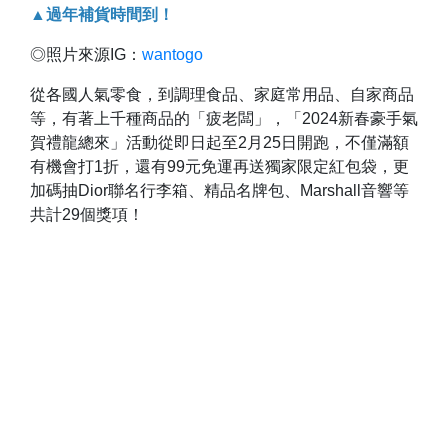
▲過年補貨時間到！
◎照片來源IG：
wantogo
從各國人氣零食，到調理食品、家庭常用品、自家商品
等，有著上千種商品的「疲老闆」，「2024新春豪手氣
賀禮龍總來」活動從即日起至2月25日開跑，不僅滿額
有機會打1折，還有99元免運再送獨家限定紅包袋，更
加碼抽Dior聯名行李箱、精品名牌包、Marshall音響等
共計29個獎項！