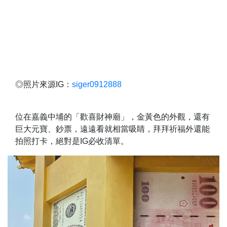
◎照片來源IG：
siger0912888
位在嘉義中埔的「歡喜財神廟」，金黃色的外觀，還有
巨大元寶、鈔票，遠遠看就相當吸睛，拜拜祈福外還能
拍照打卡，絕對是IG必收清單。