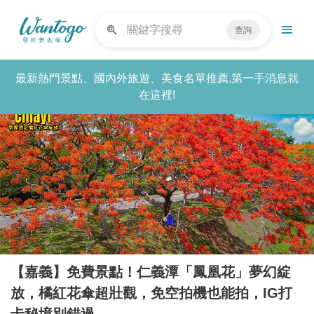
查詢
最新熱門景點、國內外旅遊、美食名單推薦,第一手消息就
在這裡!
【嘉義】免費景點！仁義潭「鳳凰花」夢幻綻
放，橘紅花傘超壯觀，免空拍機也能拍，IG打