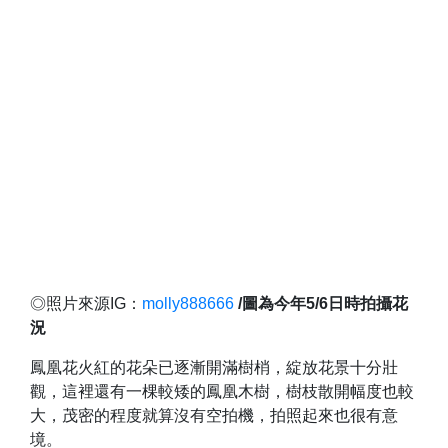
◎照片來源IG：
molly888666
/圖為今年5/6日時拍攝花
況
鳳凰花火紅的花朵已逐漸開滿樹梢，綻放花景十分壯
觀，這裡還有一棵較矮的鳳凰木樹，樹枝散開幅度也較
大，茂密的程度就算沒有空拍機，拍照起來也很有意
境。