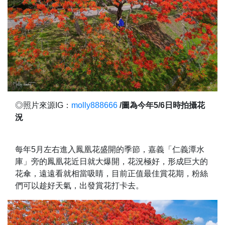
◎照片來源IG：
molly888666
/圖為今年5/6日時拍攝花
況
每年5月左右進入鳳凰花盛開的季節，嘉義「仁義潭水
庫」旁的鳳凰花近日就大爆開，花況極好，形成巨大的
花傘，遠遠看就相當吸睛，目前正值最佳賞花期，粉絲
們可以趁好天氣，出發賞花打卡去。