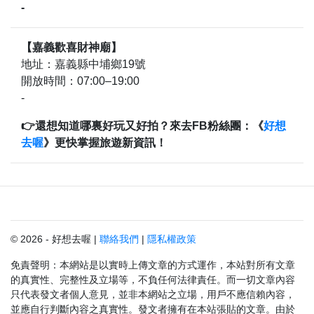
-
【嘉義歡喜財神廟】
地址：嘉義縣中埔鄉19號
開放時間：07:00–19:00
-
👉還想知道哪裏好玩又好拍？來去FB粉絲團：《
好想
去喔
》更快掌握旅遊新資訊！
© 2026 - 好想去喔 |
聯絡我們
|
隱私權政策
免責聲明：本網站是以實時上傳文章的方式運作，本站對所有文章
的真實性、完整性及立場等，不負任何法律責任。而一切文章內容
只代表發文者個人意見，並非本網站之立場，用戶不應信賴內容，
並應自行判斷內容之真實性。發文者擁有在本站張貼的文章。由於