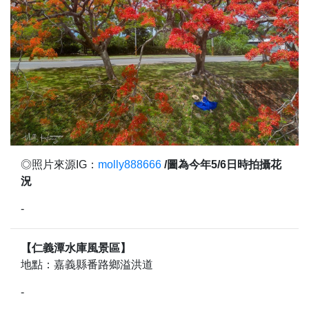
◎照片來源IG：
molly888666
/圖為今年5/6日時拍攝花
況
-
【仁義潭水庫風景區】
地點：嘉義縣番路鄉溢洪道
-