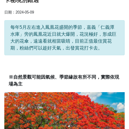
卡秘境別錯過
日期：2024-05-09
每年5月左右進入鳳凰花盛開的季節，嘉義「仁義潭
水庫」旁的鳳凰花近日就大爆開，花況極好，形成巨
大的花傘，遠遠看就相當吸睛，目前正值最佳賞花
期，粉絲們可以趁好天氣，出發賞花打卡去。
※自然景觀可能因氣候、季節緣故有所不同，實際依現
場為主