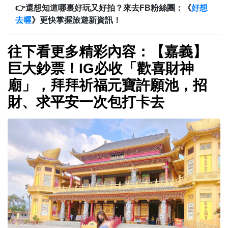
👉還想知道哪裏好玩又好拍？來去FB粉絲團：《
好想
去喔
》更快掌握旅遊新資訊！
往下看更多精彩內容：【嘉義】
巨大鈔票！IG必收「歡喜財神
廟」，拜拜祈福元寶許願池，招
財、求平安一次包打卡去