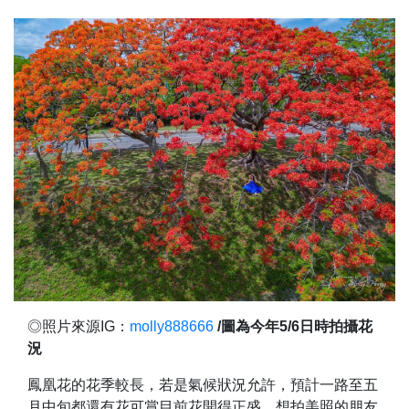
◎照片來源IG：
molly888666
/圖為今年5/6日時拍攝花
況
鳳凰花的花季較長，若是氣候狀況允許，預計一路至五
月中旬都還有花可賞目前花開得正盛，想拍美照的朋友