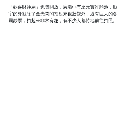
「歡喜財神廟」免費開放，廣場中有座元寶許願池，廟
宇的外觀除了金光閃閃拍起來很壯觀外，還有巨大的各
國鈔票，拍起來非常有趣，有不少人都特地前往拍照。