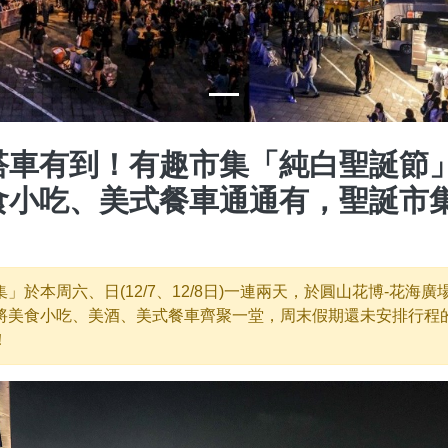
搭車有到！有趣市集「純白聖誕節
食小吃、美式餐車通通有，聖誕市
」於本周六、日(12/7、12/8日)一連兩天，於圓山花博-花海
將美食小吃、美酒、美式餐車齊聚一堂，周末假期還未安排行程
！