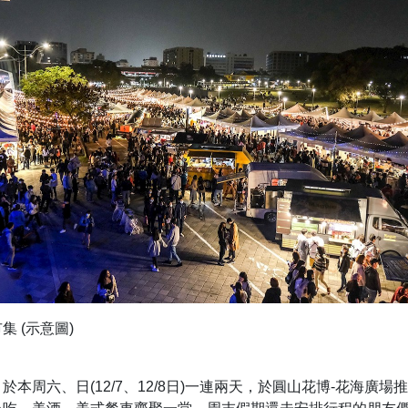
集 (示意圖)
本周六、日(12/7、12/8日)一連兩天，於圓山花博-花海廣