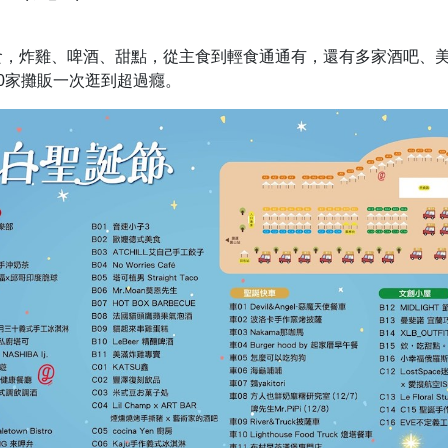
食，炸雞、啤酒、甜點，從主食到輕食通通有，還有多家酒吧、
0家攤販一次逛到超過癮。