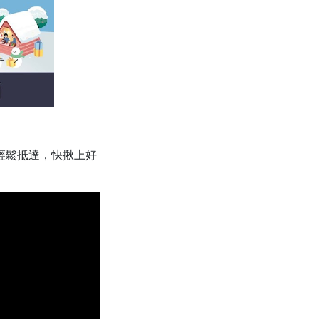
輕鬆抵達，快揪上好