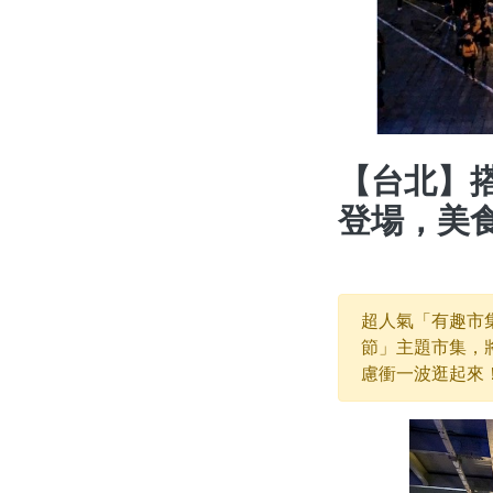
【台北】
登場，美
超人氣「有趣市集
節」主題市集，
慮衝一波逛起來