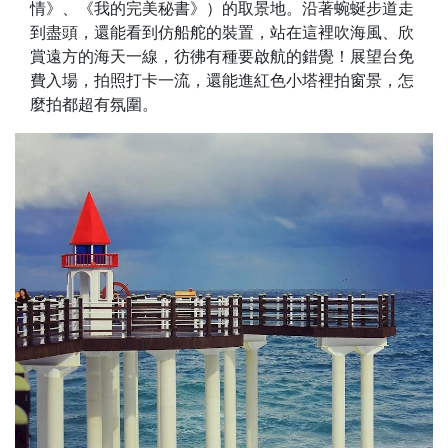
情》、《我的完美秘書》）的取景地。沿著蜿蜒步道走
到盡頭，還能看到仿船舵的裝置，站在這裡吹海風、欣
賞遠方的海天一線，彷彿有種要啟航的錯覺！展望台免
費入場，拍照打卡一流，還能進紅色小塔裡拍窗景，怎
麼拍都超有氛圍。