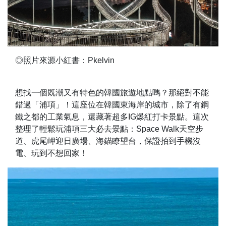
◎照片來源小紅書：Pkelvin
想找一個既潮又有特色的韓國旅遊地點嗎？那絕對不能
錯過「浦項」！這座位在韓國東海岸的城市，除了有鋼
鐵之都的工業氣息，還藏著超多IG爆紅打卡景點。這次
整理了輕鬆玩浦項三大必去景點：Space Walk天空步
道、虎尾岬迎日廣場、海錨瞭望台，保證拍到手機沒
電、玩到不想回家！