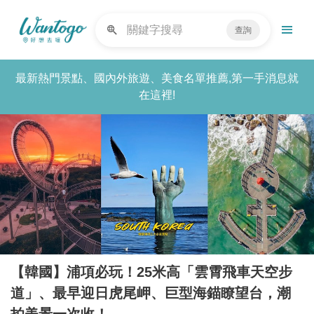
查詢
最新熱門景點、國內外旅遊、美食名單推薦,第一手消息就
在這裡!
【韓國】浦項必玩！25米高「雲霄飛車天空步
道」、最早迎日虎尾岬、巨型海錨瞭望台，潮