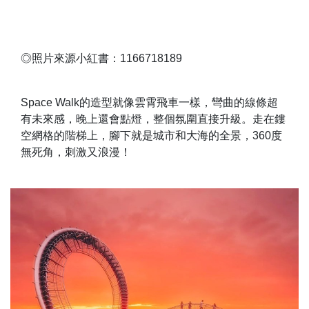
◎照片來源小紅書：1166718189
Space Walk的造型就像雲霄飛車一樣，彎曲的線條超
有未來感，晚上還會點燈，整個氛圍直接升級。走在鏤
空網格的階梯上，腳下就是城市和大海的全景，360度
無死角，刺激又浪漫！