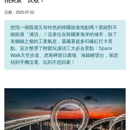
拍美景一次收！
日期：2025-07-02
想找一個既潮又有特色的韓國旅遊地點嗎？那絕對不
能錯過「浦項」！這座位在韓國東海岸的城市，除了
有鋼鐵之都的工業氣息，還藏著超多IG爆紅打卡景
點。這次整理了輕鬆玩浦項三大必去景點：Space
Walk天空步道、虎尾岬迎日廣場、海錨瞭望台，保證
拍到手機沒電、玩到不想回家！