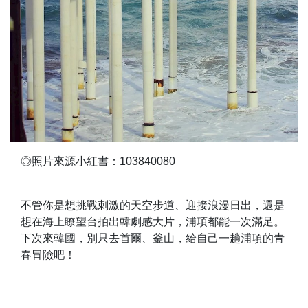
◎照片來源小紅書：103840080
不管你是想挑戰刺激的天空步道、迎接浪漫日出，還是
想在海上瞭望台拍出韓劇感大片，浦項都能一次滿足。
下次來韓國，別只去首爾、釜山，給自己一趟浦項的青
春冒險吧！