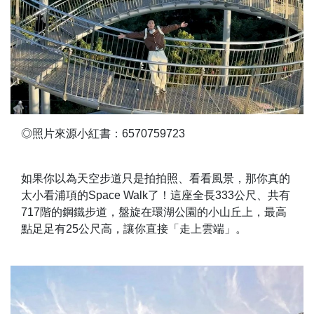
◎照片來源小紅書：6570759723
如果你以為天空步道只是拍拍照、看看風景，那你真的
太小看浦項的Space Walk了！這座全長333公尺、共有
717階的鋼鐵步道，盤旋在環湖公園的小山丘上，最高
點足足有25公尺高，讓你直接「走上雲端」。