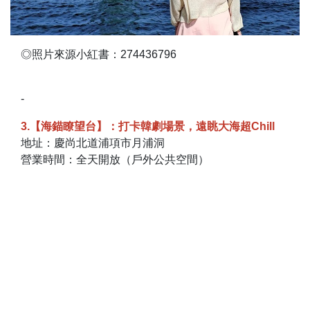
◎照片來源小紅書：274436796
-
3.【海錨瞭望台】：打卡韓劇場景，遠眺大海超Chill
地址：慶尚北道浦項市月浦洞
營業時間：全天開放（戶外公共空間）