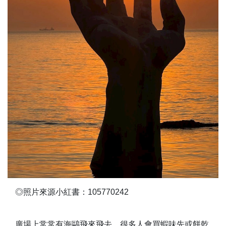
◎照片來源小紅書：105770242
廣場上常常有海鷗飛來飛去，很多人會買蝦味先或餅乾