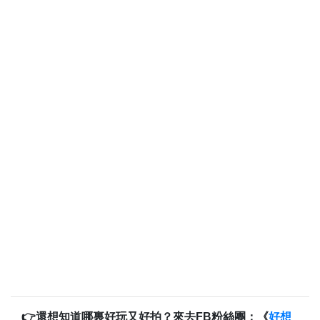
👉還想知道哪裏好玩又好拍？來去FB粉絲團：《
好想