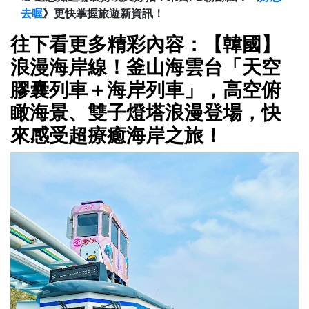
去喔
》更快掌握旅遊新資訊！
往下看更多精彩內容：【韓國】
浪漫海岸線！釜山海雲台「天空
膠囊列車＋海岸列車」，高空俯
瞰海景、雙子燈塔浪漫登場，快
來感受超療癒海岸之旅！