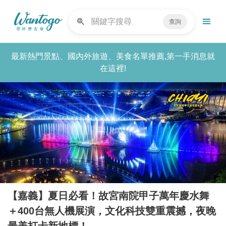
查詢
最新熱門景點、國內外旅遊、美食名單推薦,第一手消息就
在這裡!
【嘉義】夏日必看！故宮南院甲子萬年慶水舞
＋400台無人機展演，文化科技雙重震撼，夜晚