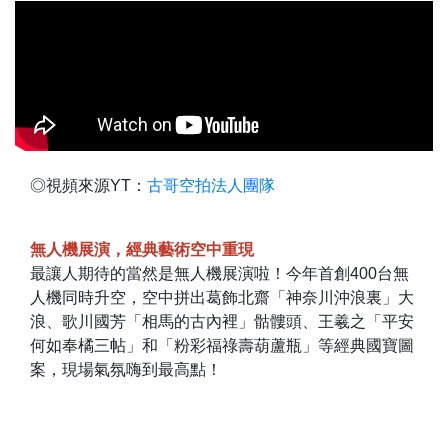
◎視頻來源YT：
古哥空拍法人團隊
無人機展演，經典藝術空中重現
最讓人期待的當然是無人機展演啦！今年首創400台無
人機同時升空，空中拼出葛飾北齋「神奈川沖浪裏」大
浪、歌川國芳「相馬的古內裡」骷髏頭、王羲之「平安
何如奉橘三帖」和「粉彩福祿壽葫蘆瓶」等經典國寶圖
案，現場氣氛嗨到最高點！