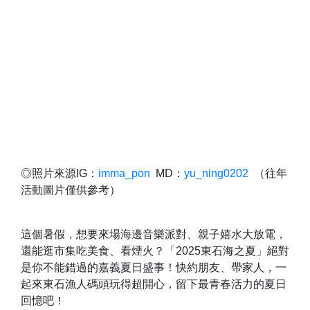
◎照片來源IG：
imma_pon
MD：
yu_ning0202
（往年
活動圖片僅供參考）
這個暑假，想要來場海邊音樂派對、親子嬉水大放電，
還能逛市集吃美食、看煙火？「2025東石海之夏」絕對
是你不能錯過的嘉義夏日盛事！快約朋友、帶家人，一
起來東石漁人碼頭玩得超開心，留下最青春活力的夏日
回憶吧！