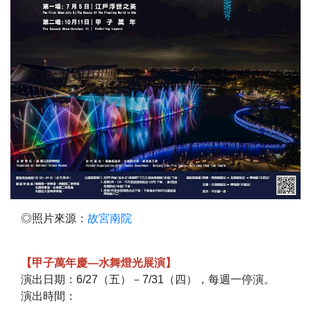
◎照片來源：
故宮南院
【甲子萬年慶—水舞燈光展演】
演出日期：6/27（五）－7/31（四），每週一停演。
演出時間：