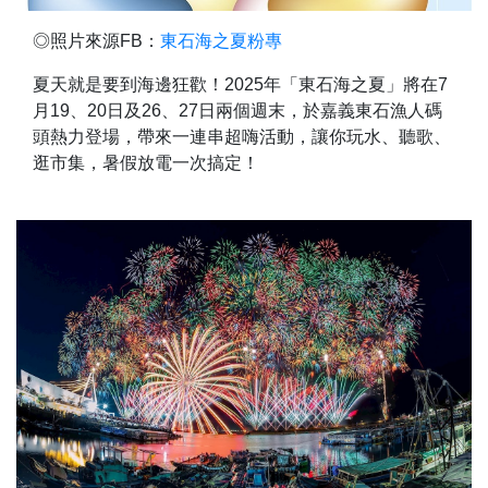
◎照片來源FB：
東石海之夏粉專
夏天就是要到海邊狂歡！2025年「東石海之夏」將在7
月19、20日及26、27日兩個週末，於嘉義東石漁人碼
頭熱力登場，帶來一連串超嗨活動，讓你玩水、聽歌、
逛市集，暑假放電一次搞定！