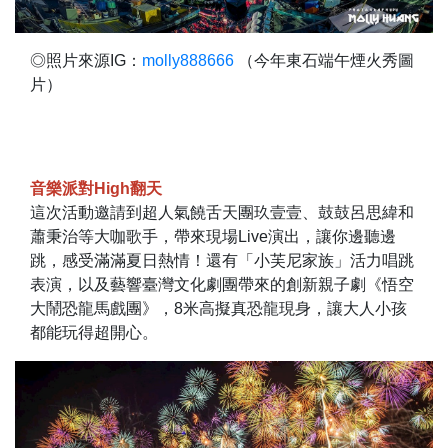
◎照片來源IG：
molly888666
（今年東石端午煙火秀圖
片）
音樂派對High翻天
這次活動邀請到超人氣饒舌天團玖壹壹、鼓鼓呂思緯和
蕭秉治等大咖歌手，帶來現場Live演出，讓你邊聽邊
跳，感受滿滿夏日熱情！還有「小芙尼家族」活力唱跳
表演，以及藝響臺灣文化劇團帶來的創新親子劇《悟空
大鬧恐龍馬戲團》，8米高擬真恐龍現身，讓大人小孩
都能玩得超開心。