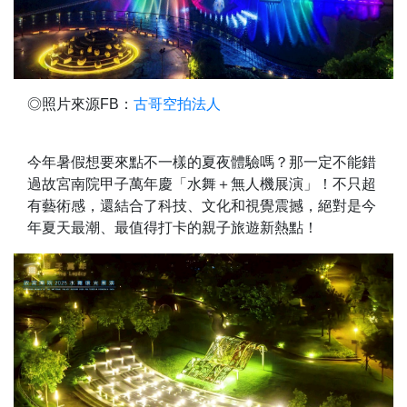
◎照片來源FB：
古哥空拍法人
今年暑假想要來點不一樣的夏夜體驗嗎？那一定不能錯
過故宮南院甲子萬年慶「水舞＋無人機展演」！不只超
有藝術感，還結合了科技、文化和視覺震撼，絕對是今
年夏天最潮、最值得打卡的親子旅遊新熱點！