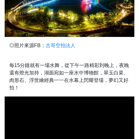
◎照片來源FB：
古哥空拍法人
每15分鐘就有一場水舞，從下午一路精彩到晚上，夜晚
還有燈光加持，湖面宛如一座水中博物館，翠玉白菜、
肉形石、浮世繪經典一一在水幕上閃耀登場，夢幻又好
拍！