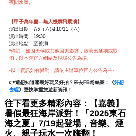
夜間水舞。
【甲子萬年慶—無人機群飛展演】
演出日期：7/5（六)及10/11（六)
演出時間：19:30
演出地點：至善湖
*備註：如因天候或其他因素影響，致演出延期或取
消，以本院官方網站及現場公告為準。
-以上資訊如有異動，請依主辦單位官方公告為主-
👉還想知道哪裏好玩又好拍？來去FB粉絲團：《
好想
去喔
》更快掌握旅遊新資訊！
往下看更多精彩內容：【嘉義】
暑假最狂海岸派對！「2025東石
海之夏」7/19起登場，音樂、煙
火、親子玩水一次嗨翻！