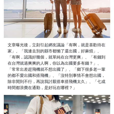
文章曝光後，立刻引起網友議論「有啊，就是喜歡待在
家」、「我連去別的縣市都懶了還出國，好麻煩」、
「有啊，認識好幾個，就單純在台灣更爽」、「有錢到
在台灣就過爽爽的人啊，你以為出國要多有錢？」、
「常常出差趕飛機就不想出國了」、「鄉下很多老一輩
的都不愛出國和搭飛機」、「沒特別事情不會想出國，
除非閒到不行，再說我討厭搭車搭飛機太久」、「七成
時間都浪費在通勤，是好玩在哪裡？」