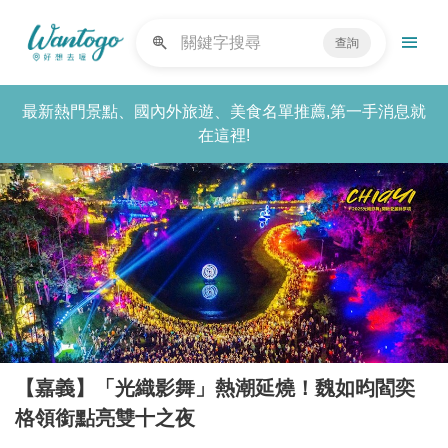
查詢
最新熱門景點、國內外旅遊、美食名單推薦,第一手消息就
在這裡!
【嘉義】「光織影舞」熱潮延燒！魏如昀閻奕
格領銜點亮雙十之夜