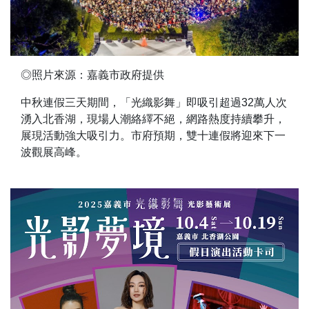
◎照片來源：嘉義市政府提供
中秋連假三天期間，「光織影舞」即吸引超過32萬人次
湧入北香湖，現場人潮絡繹不絕，網路熱度持續攀升，
展現活動強大吸引力。市府預期，雙十連假將迎來下一
波觀展高峰。