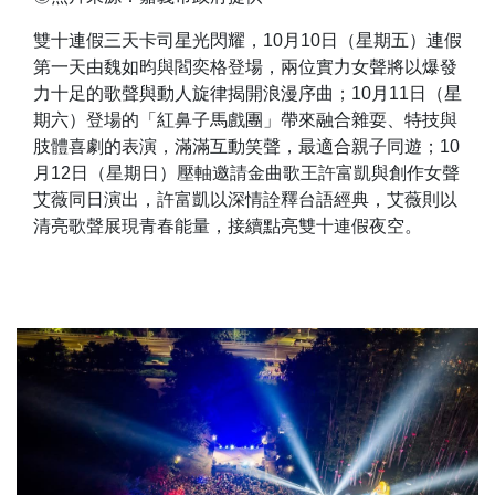
雙十連假三天卡司星光閃耀，10月10日（星期五）連假
第一天由魏如昀與閻奕格登場，兩位實力女聲將以爆發
力十足的歌聲與動人旋律揭開浪漫序曲；10月11日（星
期六）登場的「紅鼻子馬戲團」帶來融合雜耍、特技與
肢體喜劇的表演，滿滿互動笑聲，最適合親子同遊；10
月12日（星期日）壓軸邀請金曲歌王許富凱與創作女聲
艾薇同日演出，許富凱以深情詮釋台語經典，艾薇則以
清亮歌聲展現青春能量，接續點亮雙十連假夜空。