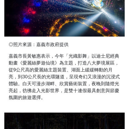
◎照片來源：嘉義市政府提供
嘉義市長黃敏惠表示，今年「光織影舞」以迪士尼經典
動畫《愛麗絲夢遊仙境》為主題，打造八大夢境展區，
從9公尺高的愛麗絲主題裝置、湖面上緩緩轉動的月
亮，到30公尺長的光環隧道，呈現奇幻又浪漫的沉浸式
體驗。白天可漫步湖畔、欣賞藝術裝置，夜晚則隨燈光
亮起，彷彿走入光影世界，是雙十連假最具創意與節慶
氛圍的旅遊選擇。