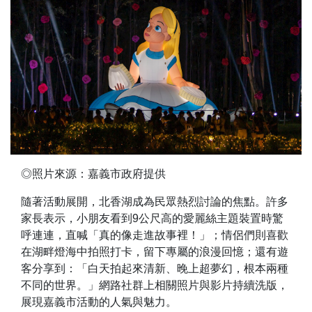
◎照片來源：嘉義市政府提供
隨著活動展開，北香湖成為民眾熱烈討論的焦點。許多
家長表示，小朋友看到9公尺高的愛麗絲主題裝置時驚
呼連連，直喊「真的像走進故事裡！」；情侶們則喜歡
在湖畔燈海中拍照打卡，留下專屬的浪漫回憶；還有遊
客分享到：「白天拍起來清新、晚上超夢幻，根本兩種
不同的世界。」網路社群上相關照片與影片持續洗版，
展現嘉義市活動的人氣與魅力。