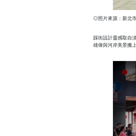
◎照片來源：新北
踩街設計靈感取自
雄偉與河岸美景搬