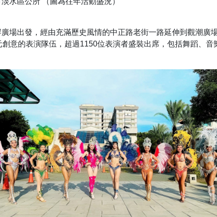
淡水區公所 （圖為往年活動盛況）
岸廣場出發，經由充滿歷史風情的中正路老街一路延伸到觀潮廣
元創意的表演隊伍，超過1150位表演者盛裝出席，包括舞蹈、