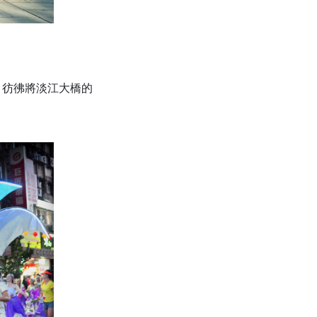
，彷彿將淡江大橋的