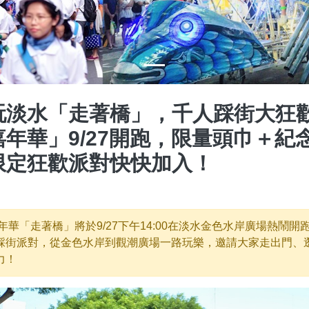
淡水「走著橋」，千人踩街大狂歡！
年華」9/27開跑，限量頭巾＋紀
限定狂歡派對快快加入！
嘉年華「走著橋」將於9/27下午14:00在淡水金色水岸廣場熱鬧
踩街派對，從金色水岸到觀潮廣場一路玩樂，邀請大家走出門、
力！