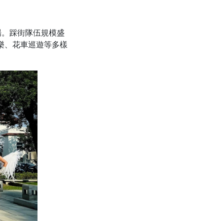
場。踩街隊伍規模盛
音樂、花車巡遊等多樣