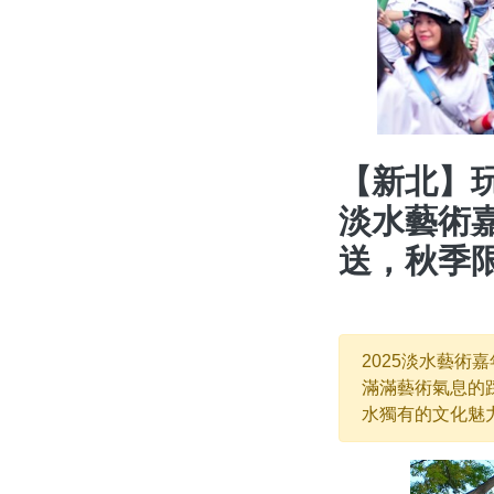
【新北】玩
淡水藝術嘉
送，秋季
2025淡水藝術
滿滿藝術氣息的
水獨有的文化魅