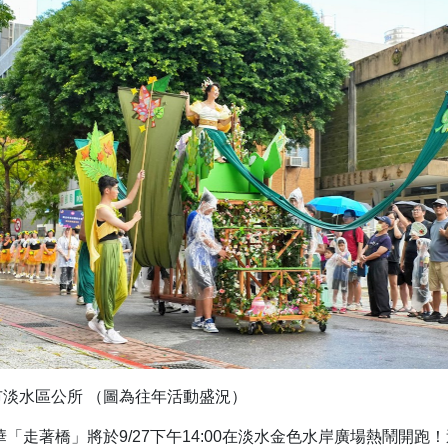
淡水區公所 （圖為往年活動盛況）
華「走著橋」將於9/27下午14:00在淡水金色水岸廣場熱鬧開跑