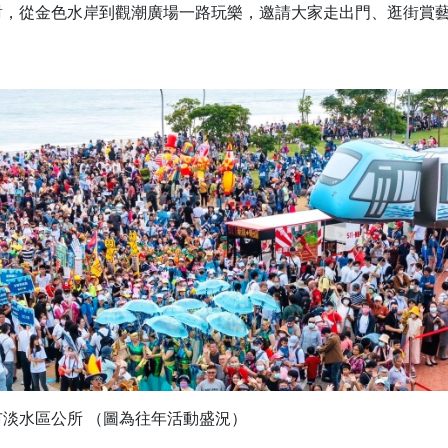
對，從金色水岸到觀潮廣場一路玩樂，邀請大家走出門、逛街賞
淡水區公所 （圖為往年活動盛況）