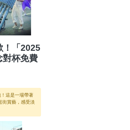
「2025
念對杯免費
開跑！這是一場帶著
逛街賞藝，感受淡