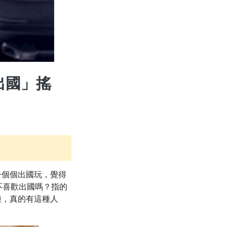
出國」搖
一個個出國玩，覺得
不喜歡出國嗎？指的
種，真的有這種人