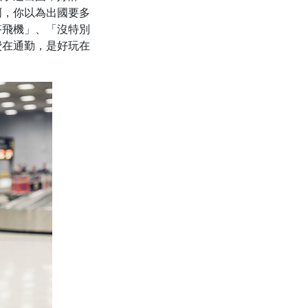
啊，你以為出國要多
搭飛機」、「沒特別
費在通勤，是好玩在