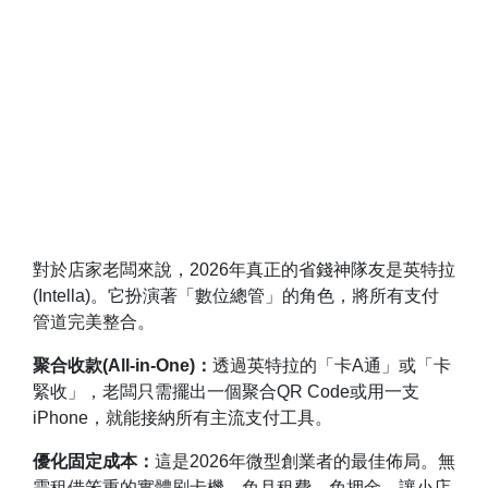
對於店家老闆來說，2026年真正的省錢神隊友是英特拉
(Intella)。它扮演著「數位總管」的角色，將所有支付
管道完美整合。
聚合收款(All-in-One)：
透過英特拉的「卡A通」或「卡
緊收」，老闆只需擺出一個聚合QR Code或用一支
iPhone，就能接納所有主流支付工具。
優化固定成本：
這是2026年微型創業者的最佳佈局。無
需租借笨重的實體刷卡機，免月租費、免押金，讓小店