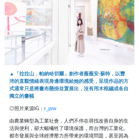
▲「拉拉山．帕納哈切爾」創作者薇薇安·蘇特，以豐
沛的直觀情緒表現身邊環境給她的感受，呈現作品的方
式通常只是將畫布懸掛並置展出，沒有用木框繃成各自
獨立的畫幅
◎照片來源IG：
r_prw
由農業轉型為工業社會，人們不停在尋找改善自身的生
活與便利，卻大幅犧牲了環境保護，而台灣的工業化、
都市發展與全球經濟壓力所帶來的環境問題，甚至因為