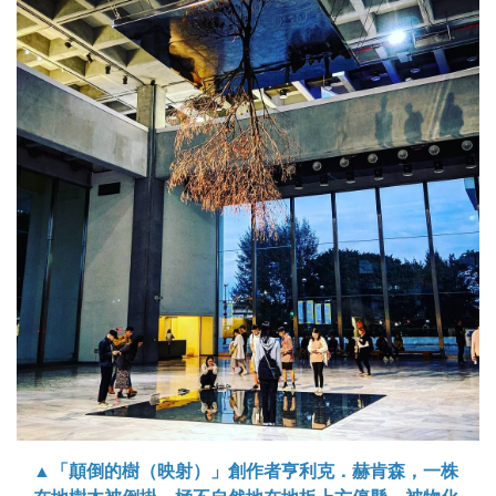
▲「顛倒的樹（映射）」創作者亨利克．赫肯森，一株