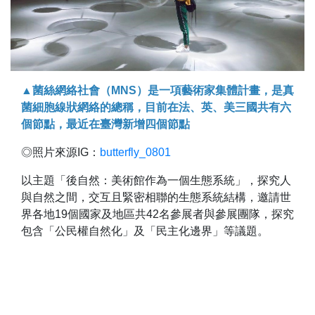
▲菌絲網絡社會（MNS）是一項藝術家集體計畫，是真
菌細胞線狀網絡的總稱，目前在法、英、美三國共有六
個節點，最近在臺灣新增四個節點
◎照片來源IG：
butterfly_0801
以主題「後自然：美術館作為一個生態系統」，探究人
與自然之間，交互且緊密相聯的生態系統結構，邀請世
界各地19個國家及地區共42名參展者與參展團隊，探究
包含「公民權自然化」及「民主化邊界」等議題。